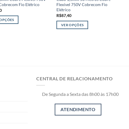
Cobrecom Fio Elétrico
Flexível 750V Cobrecom Fio
F
Elétrico
E
0
R$
87,40
R
 OPÇÕES
VER OPÇÕES
Este
E
o
produto
p
tem
t
várias
v
es.
variantes.
v
As
A
opções
o
CENTRAL DE RELACIONAMENTO
podem
p
ser
s
das
escolhidas
e
De Segunda a Sexta das 8h00 às 17h00
na
n
página
p
do
d
o
produto
p