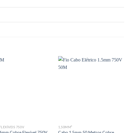
LEXÍVEIS 750V
1,50MM²
C
6mm Cobre Flexível 750V
Cabo 1,5mm 50 Metros Cobre
C