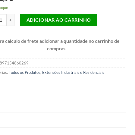
oque
ão Elétrica Reforçada Profissional 1 Tomada Cabo PP 2x0,75MM Cabo
ADICIONAR AO CARRINHO
ra calculo de frete adicionar a quantidade no carrinho de
compras.
897154860269
rias:
Todos os Produtos
,
Extensões Industriais e Residenciais