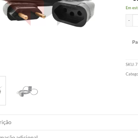
Em est
Extens
Pa
SKU:
7
Catego
rição
rmação adicional