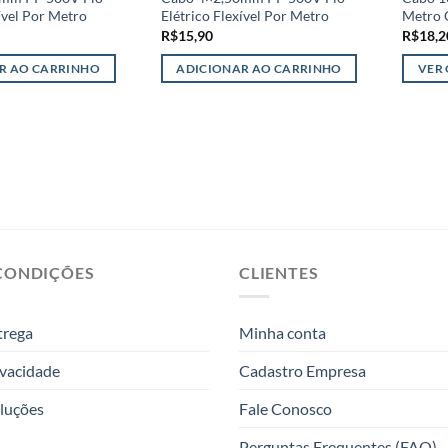
ível Por Metro
Elétrico Flexível Por Metro
Metro 
R$
15,90
R$
18,2
R AO CARRINHO
ADICIONAR AO CARRINHO
VER
Este
produt
tem
várias
variant
As
opções
podem
CONDIÇÕES
CLIENTES
ser
escolhi
na
trega
Minha conta
página
do
ivacidade
Cadastro Empresa
produt
luções
Fale Conosco
Perguntas Frequentes (FAQ)