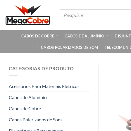
Skip
to
Pesquisar
produtos
content
CABOS DE COBRE
CABOS DE ALUMÍNIO
DISJUN
CABOS POLARIZADOS DE SOM
TELECOMUNI
CATEGORIAS DE PRODUTO
Acessórios Para Materiais Elétricos
Cabos de Alumínio
Cabos de Cobre
Cabos Polarizados de Som
Disjuntores e Barramentos