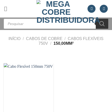
Skip
to
content
Pesquisar
produtos
INÍCIO
/
CABOS DE COBRE
/
CABOS FLEXÍVEIS
750V
/
150,00MM²