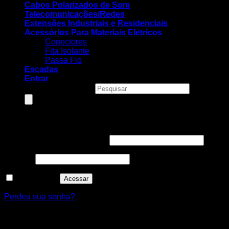
Cabos Polarizados de Som
Telecomunicações/Redes
Extensões Industriais e Residenciais
Acessórios Para Materiais Elétricos
Conectores
Fita Isolante
Passa Fio
Escadas
Entrar
Pesquisar produtos
Entrar
Nome de usuário ou e-mail
*
Senha
*
Lembre-me
Acessar
Perdeu sua senha?
Cadastre-se