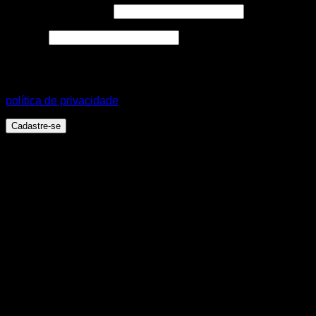
Endereço de e-mail
*
Senha
*
Seus dados pessoais serão usados para aprimorar a sua
experiência em todo este site, para gerenciar o acesso a sua
conta e para outros propósitos, como descritos em nossa
política de privacidade
.
Cadastre-se