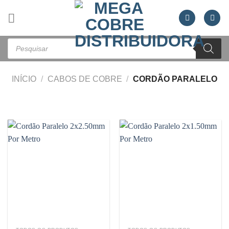
Skip
to
content
Pesquisar
produtos
INÍCIO
/
CABOS DE COBRE
/
CORDÃO PARALELO