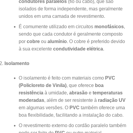
condutores paralelos
(fio ou cabo), que são
isolados de forma independente, mas geralmente
unidos em uma camada de revestimento.
É comumente utilizado em circuitos
monofásicos
,
sendo que cada condutor é geralmente composto
por
cobre
ou
alumínio
. O cobre é preferido devido
à sua excelente
condutividade elétrica
.
Isolamento
O isolamento é feito com materiais como
PVC
(Policloreto de Vinila)
, que oferece
boa
resistência
à umidade,
abrasão
e
temperaturas
moderadas
, além de ser resistente à
radiação UV
em algumas versões. O
PVC
também oferece uma
boa flexibilidade, facilitando a instalação do cabo.
O revestimento externo do cordão paralelo também
pode ser feito de
PVC
ou outro material