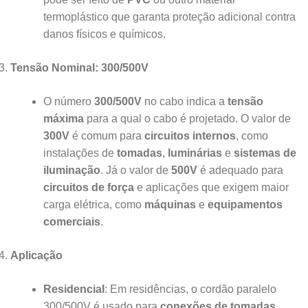
termoplástico que garanta proteção adicional contra
danos físicos e químicos.
Tensão Nominal: 300/500V
O número
300/500V
no cabo indica a
tensão
máxima
para a qual o cabo é projetado. O valor de
300V
é comum para
circuitos internos
, como
instalações de
tomadas
,
luminárias
e
sistemas de
iluminação
. Já o valor de
500V
é adequado para
circuitos de força
e aplicações que exigem maior
carga elétrica, como
máquinas
e
equipamentos
comerciais
.
Aplicação
Residencial
: Em residências, o cordão paralelo
300/500V é usado para
conexões de tomadas
,