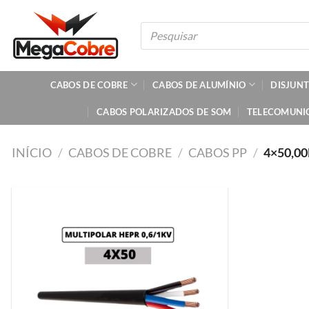
Skip
to
Pesquisar
produtos
content
CABOS DE COBRE
CABOS DE ALUMÍNIO
DISJUN
CABOS POLARIZADOS DE SOM
TELECOMUNI
INÍCIO
/
CABOS DE COBRE
/
CABOS PP
/
4×50,0