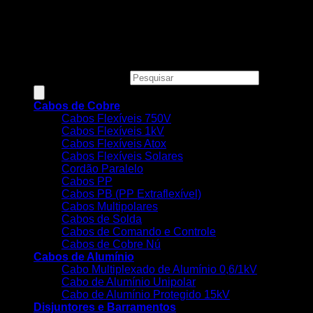
válidos apenas para compras online e não se aplicam às
Lojas Físicas.
Copyright 2026 ©
MEGACOBRE DISTRIBUIDORA E
COMERCIO DE MATERIAIS ELETRICOS LTDA - CNPJ:
34.623.312/0001-73
Pesquisar produtos
Cabos de Cobre
Cabos Flexíveis 750V
Cabos Flexíveis 1kV
Cabos Flexíveis Atox
Cabos Flexíveis Solares
Cordão Paralelo
Cabos PP
Cabos PB (PP Extraflexível)
Cabos Multipolares
Cabos de Solda
Cabos de Comando e Controle
Cabos de Cobre Nú
Cabos de Alumínio
Cabo Multiplexado de Alumínio 0,6/1kV
Cabo de Alumínio Unipolar
Cabo de Alumínio Protegido 15kV
Disjuntores e Barramentos