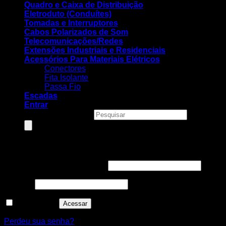
Quadro e Caixa de Distribuição
Eletroduto (Conduítes)
Tomadas e Interruptores
Cabos Polarizados de Som
Telecomunicações/Redes
Extensões Industriais e Residenciais
Acessórios Para Materiais Elétricos
Conectores
Fita Isolante
Passa Fio
Escadas
Entrar
Pesquisar produtos
Entrar
Nome de usuário ou e-mail
*
Senha
*
Lembre-me
Acessar
Perdeu sua senha?