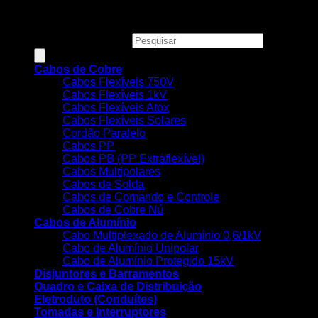
COMERCIO DE MATERIAIS ELETRICOS LTDA - CNPJ:
34.623.312/0001-73
Pesquisar produtos
Cabos de Cobre
Cabos Flexíveis 750V
Cabos Flexíveis 1kV
Cabos Flexíveis Atox
Cabos Flexíveis Solares
Cordão Paralelo
Cabos PP
Cabos PB (PP Extraflexível)
Cabos Multipolares
Cabos de Solda
Cabos de Comando e Controle
Cabos de Cobre Nú
Cabos de Alumínio
Cabo Multiplexado de Alumínio 0,6/1kV
Cabo de Alumínio Unipolar
Cabo de Alumínio Protegido 15kV
Disjuntores e Barramentos
Quadro e Caixa de Distribuição
Eletroduto (Conduítes)
Tomadas e Interruptores