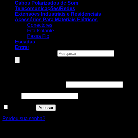
Cabos Polarizados de Som
Telecomunicações/Redes
Extensões Industriais e Residenciais
Acessórios Para Materiais Elétricos
Conectores
Fita Isolante
Passa Fio
Escadas
Entrar
Pesquisar produtos
Entrar
Nome de usuário ou e-mail
*
Senha
*
Lembre-me
Acessar
Perdeu sua senha?
Cadastre-se