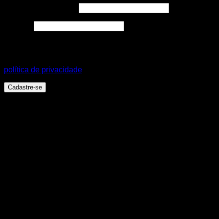
Endereço de e-mail
*
Senha
*
Seus dados pessoais serão usados para aprimorar a sua
experiência em todo este site, para gerenciar o acesso a sua
conta e para outros propósitos, como descritos em nossa
política de privacidade
.
Cadastre-se