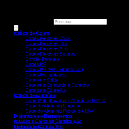
Copyright 2026 ©
MEGACOBRE DISTRIBUIDORA E
COMERCIO DE MATERIAIS ELETRICOS LTDA - CNPJ:
34.623.312/0001-73
Pesquisar produtos
Cabos de Cobre
Cabos Flexíveis 750V
Cabos Flexíveis 1kV
Cabos Flexíveis Atox
Cabos Flexíveis Solares
Cordão Paralelo
Cabos PP
Cabos PB (PP Extraflexível)
Cabos Multipolares
Cabos de Solda
Cabos de Comando e Controle
Cabos de Cobre Nú
Cabos de Alumínio
Cabo Multiplexado de Alumínio 0,6/1kV
Cabo de Alumínio Unipolar
Cabo de Alumínio Protegido 15kV
Disjuntores e Barramentos
Quadro e Caixa de Distribuição
Eletroduto (Conduítes)