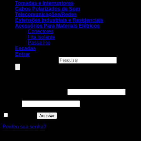
Tomadas e Interruptores
Cabos Polarizados de Som
Telecomunicações/Redes
Extensões Industriais e Residenciais
Acessórios Para Materiais Elétricos
Conectores
Fita Isolante
Passa Fio
Escadas
Entrar
Pesquisar produtos
Entrar
Nome de usuário ou e-mail
*
Senha
*
Lembre-me
Acessar
Perdeu sua senha?
Cadastre-se