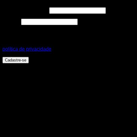
Endereço de e-mail
*
Senha
*
Seus dados pessoais serão usados para aprimorar a sua
experiência em todo este site, para gerenciar o acesso a sua
conta e para outros propósitos, como descritos em nossa
política de privacidade
.
Cadastre-se