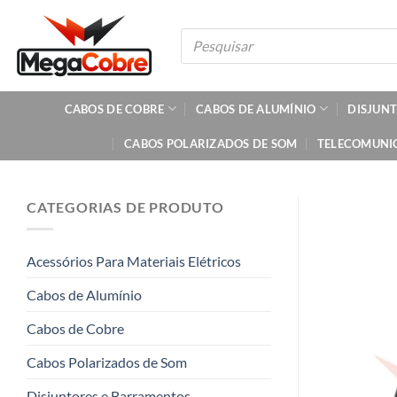
Skip
to
Pesquisar
produtos
content
CABOS DE COBRE
CABOS DE ALUMÍNIO
DISJUN
CABOS POLARIZADOS DE SOM
TELECOMUNI
CATEGORIAS DE PRODUTO
Acessórios Para Materiais Elétricos
Cabos de Alumínio
Cabos de Cobre
Cabos Polarizados de Som
Disjuntores e Barramentos