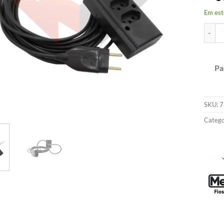
Em est
Extens
Pa
SKU:
7
Catego