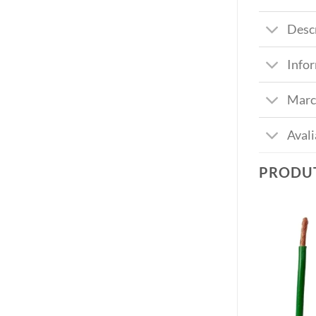
Desc
Info
Marc
Avali
PRODU