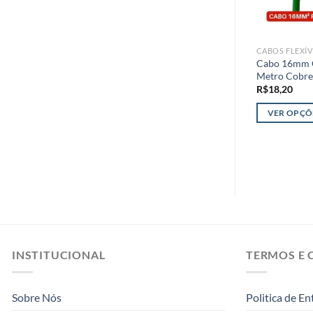
CABOS FLEXÍV
Cabo 16mm C
Metro Cobre
R$
18,20
VER OPÇÕ
Este
produto
tem
várias
variantes.
As
opções
podem
INSTITUCIONAL
TERMOS E 
ser
escolhidas
na
Sobre Nós
Politica de En
página