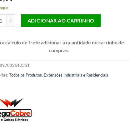
oque
ão Elétrica Reforçada Profissional 1 Tomada Cabo PP 2x0,75MM Cabo
ADICIONAR AO CARRINHO
ra calculo de frete adicionar a quantidade no carrinho de
compras.
897032610351
rias:
Todos os Produtos
,
Extensões Industriais e Residenciais