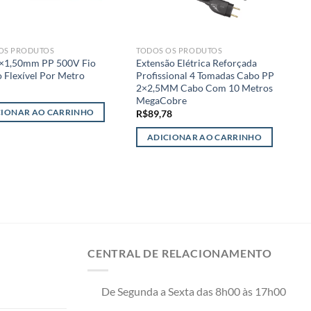
OS PRODUTOS
TODOS OS PRODUTOS
C
×1,50mm PP 500V Fio
Extensão Elétrica Reforçada
C
o Flexível Por Metro
Profissional 4 Tomadas Cabo PP
F
2×2,5MM Cabo Com 10 Metros
E
MegaCobre
R
CIONAR AO CARRINHO
R$
89,78
ADICIONAR AO CARRINHO
E
p
t
v
v
A
o
CENTRAL DE RELACIONAMENTO
p
s
e
De Segunda a Sexta das 8h00 às 17h00
n