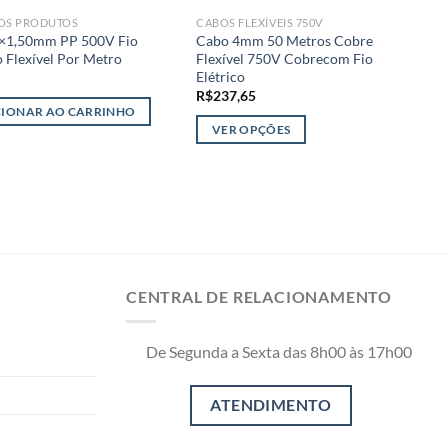
OS PRODUTOS
CABOS FLEXÍVEIS 750V
T
×1,50mm PP 500V Fio
Cabo 4mm 50 Metros Cobre
C
o Flexível Por Metro
Flexível 750V Cobrecom Fio
F
Elétrico
R
R$
237,65
CIONAR AO CARRINHO
VER OPÇÕES
Este
produto
tem
várias
variantes.
As
opções
CENTRAL DE RELACIONAMENTO
podem
ser
De Segunda a Sexta das 8h00 às 17h00
escolhidas
na
página
do