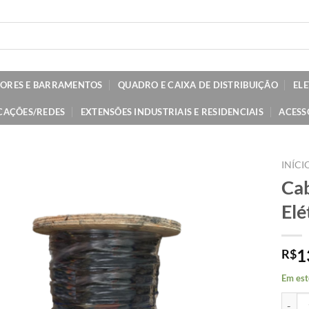
TORES E BARRAMENTOS
QUADRO E CAIXA DE DISTRIBUIÇÃO
EL
CAÇÕES/REDES
EXTENSÕES INDUSTRIAIS E RESIDENCIAIS
ACESS
INÍCI
Ca
Elé
1
R$
Em est
Cabo 5