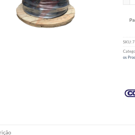
Pa
SKU:
7
Catego
os Pro
rição