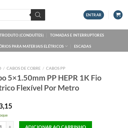
ENTRAR
ETRODUTO (CONDUÍTES)
TOMADAS E INTERRUPTORES
ÓRIOS PARA MATERIAIS ELÉTRICOS
ESCADAS
O
/
CABOS DE COBRE
/
CABOS PP
bo 5×1.50mm PP HEPR 1K Fio
trico Flexível Por Metro
3,15
oque
x1.50mm PP HEPR 1K Fio Elétrico Flexível Por Metro quantidade
ADICIONAR AO CARRINHO