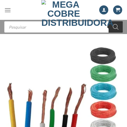
Skip
to
content
Pesquisar
produtos