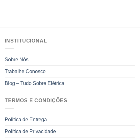
produto
tem
várias
variantes.
As
opções
INSTITUCIONAL
podem
ser
escolhidas
Sobre Nós
na
página
Trabalhe Conosco
do
produto
Blog – Tudo Sobre Elétrica
TERMOS E CONDIÇÕES
Politica de Entrega
Política de Privacidade