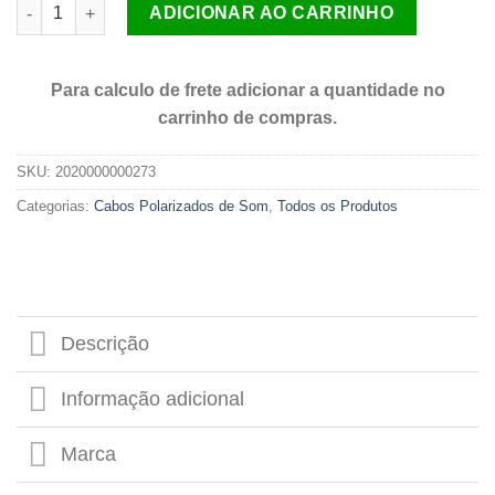
Cabo Fio Para Som 4mm (10) 2×4mm Paralelo Cristal Por Metro
ADICIONAR AO CARRINHO
Para calculo de frete adicionar a quantidade no
carrinho de compras.
SKU:
2020000000273
Categorias:
Cabos Polarizados de Som
,
Todos os Produtos
Descrição
Informação adicional
Marca