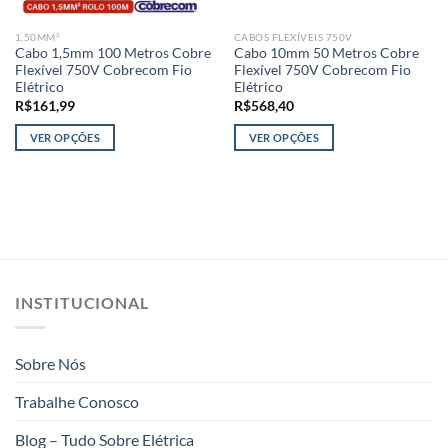
1,50MM²
CABOS FLEXÍVEIS 750V
Cabo 1,5mm 100 Metros Cobre
Cabo 10mm 50 Metros Cobre
Flexível 750V Cobrecom Fio
Flexível 750V Cobrecom Fio
Elétrico
Elétrico
R$
161,99
R$
568,40
VER OPÇÕES
VER OPÇÕES
Este
Este
produto
produto
tem
tem
várias
várias
variantes.
variantes.
As
As
opções
opções
INSTITUCIONAL
podem
podem
ser
ser
escolhidas
escolhidas
Sobre Nós
na
na
página
página
Trabalhe Conosco
do
do
produto
produto
Blog – Tudo Sobre Elétrica