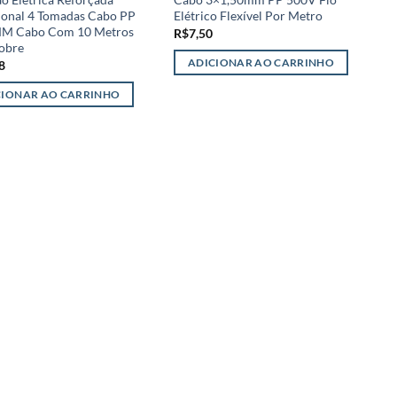
sional 4 Tomadas Cabo PP
Elétrico Flexível Por Metro
E
M Cabo Com 10 Metros
R$
7,50
R
obre
ADICIONAR AO CARRINHO
8
CIONAR AO CARRINHO