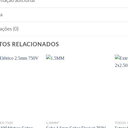
rmação adicional
a
ações (0)
TOS RELACIONADOS
EIS 750V
1,50MM²
TODOS 
100 Metros Cobre
Cabo 1,5mm Cobre Flexível 750V
Extensã