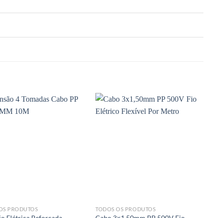
OS PRODUTOS
TODOS OS PRODUTOS
T
o Elétrica Reforçada
Cabo 3×1,50mm PP 500V Fio
C