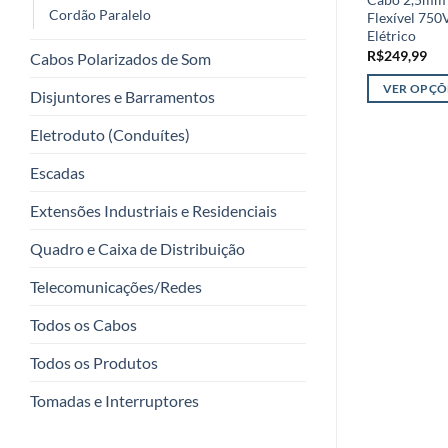
Cordão Paralelo
Flexível 75
Elétrico
R$
249,99
Cabos Polarizados de Som
VER OPÇÕ
Disjuntores e Barramentos
Este
Eletroduto (Conduítes)
produto
tem
Escadas
várias
variantes.
Extensões Industriais e Residenciais
As
Quadro e Caixa de Distribuição
opções
podem
Telecomunicações/Redes
ser
escolhidas
Todos os Cabos
na
Todos os Produtos
página
do
Tomadas e Interruptores
produto