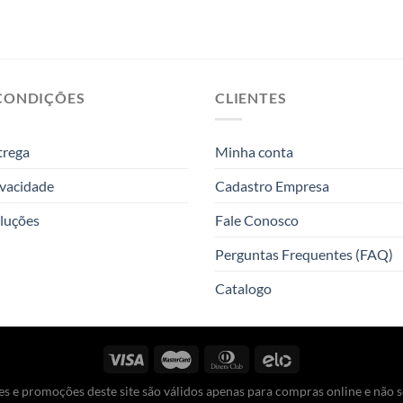
CONDIÇÕES
CLIENTES
trega
Minha conta
ivacidade
Cadastro Empresa
luções
Fale Conosco
Perguntas Frequentes (FAQ)
Catalogo
s e promoções deste site são válidos apenas para compras online e não se