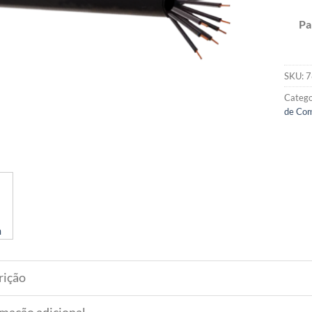
Pa
SKU:
7
Catego
de Com
rição