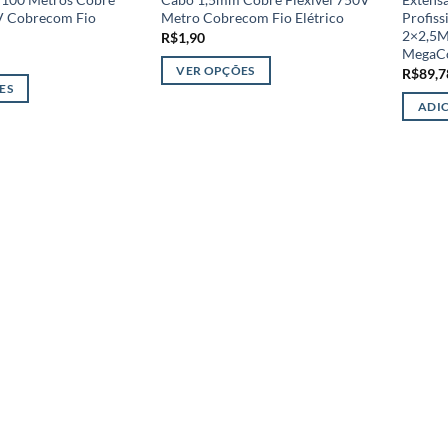
0V Cobrecom Fio
Metro Cobrecom Fio Elétrico
Profis
2×2,5M
R$
1,90
MegaC
VER OPÇÕES
R$
89,7
ES
Este
ADI
produto
tem
várias
variantes.
As
opções
podem
ser
escolhidas
na
página
do
produto