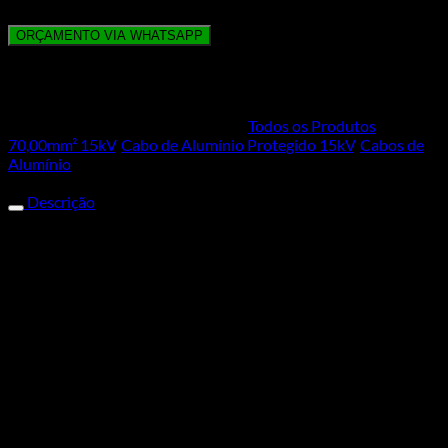
ORÇAMENTO VIA WHATSAPP
Para calculo de frete adicionar a quantidade no carrinho de
compras.
SKU:
7895515201362
Categorias:
Todos os Produtos
,
70,00mm² 15kV
,
Cabo de Alumínio Protegido 15kV
,
Cabos de
Alumínio
Descrição
Cabo de Alumínio Protegido
70mm 15KV
Você conhece a Mega Cobre? Somos uma empresa
especializada no ramo de acessórios eletrônicos, materiais
elétricos e distribuição de fios e cabos elétricos. Estamos no
mercado há mais de 7 anos, sempre em busca de proporcionar a
melhor experiência para nossos clientes e para que isso seja
cumprido possuímos uma equipe experiente que estão