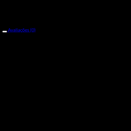
Cabomaq Forestieri
Avaliações (0)
Avaliações
Não há avaliações ainda.
Apenas clientes conectados que compraram este produto
podem deixar uma avaliação.
Produtos relacionados