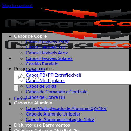
Skip to content
Cabos de Cobre
Cabos Flexíveis 750V
Cabos Flexíveis 1kV
Cabos Flexíveis Atox
Cabos Flexíveis Solares
Cordão Paralelo
Pesquisar produtos
Cabos PP
Cabos PB (PP Extraflexível)
Cabos Multipolares
Cabos de Solda
Cabos de Comando e Controle
Cabos de Cobre Nú
Entrar
Cabos de Alumínio
Cabo Multiplexado de Alumínio 0,6/1kV
Cabo de Alumínio Unipolar
Cabo de Alumínio Protegido 15kV
Disjuntores e Barramentos
Quadro e Caixa de Distribuição