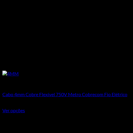
Cabos Flexíveis 750V
Cabo 4mm Cobre Flexível 750V Metro Cobrecom Fio Elétrico
R$
4,90
Ver opções
Este produto tem várias variantes. As opções podem ser
escolhidas na página do produto