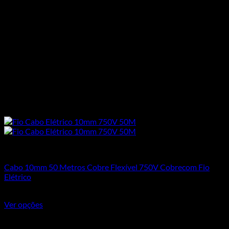
Cabos Flexíveis 750V
Cabo 10mm 50 Metros Cobre Flexível 750V Cobrecom Fio
Elétrico
R$
568,40
Ver opções
Este produto tem várias variantes. As opções podem ser
escolhidas na página do produto