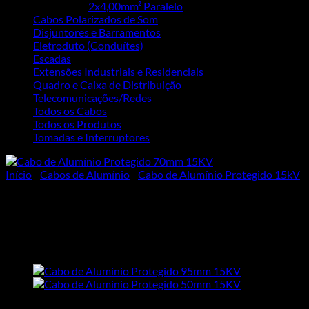
2x4,00mm² Paralelo
Cabos Polarizados de Som
Disjuntores e Barramentos
Eletroduto (Conduítes)
Escadas
Extensões Industriais e Residenciais
Quadro e Caixa de Distribuição
Telecomunicações/Redes
Todos os Cabos
Todos os Produtos
Tomadas e Interruptores
Início
/
Cabos de Alumínio
/
Cabo de Alumínio Protegido 15kV
Cabo 70mm 15Kv Alumínio
Protegido Isolado Cinza
R$
17,43