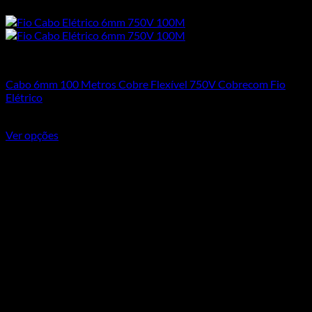
Cabos Flexíveis 750V
Cabo 6mm 100 Metros Cobre Flexível 750V Cobrecom Fio
Elétrico
R$
660,50
Ver opções
Este produto tem várias variantes. As opções podem ser
escolhidas na página do produto