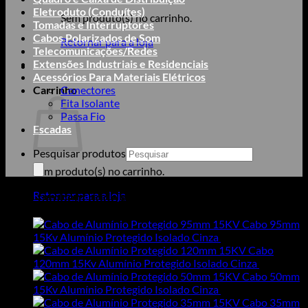
Eletroduto (Conduítes)
Sem produto(s) no carrinho.
Tomadas e Interruptores
Cabos Polarizados de Som
Retornar para a loja
Telecomunicações/Redes
Extensões Industriais e Residenciais
Acessórios Para Materiais Elétricos
Carrinho
Conectores
Fita Isolante
Passa Fio
Escadas
Pesquisar produtos
Sem produto(s) no carrinho.
Retornar para a loja
Você também pode gostar de…
Cabo 95mm
15Kv Alumínio Protegido Isolado Cinza
R$
22,03
Cabo
120mm 15Kv Alumínio Protegido Isolado Cinza
R$
28,98
Cabo 50mm
15Kv Alumínio Protegido Isolado Cinza
R$
13,02
Cabo 35mm