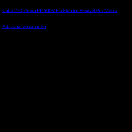
Cabo 2×0,75mm PP 500V Fio Elétrico Flexível Por Metro
R$
3,00
Adicionar ao carrinho