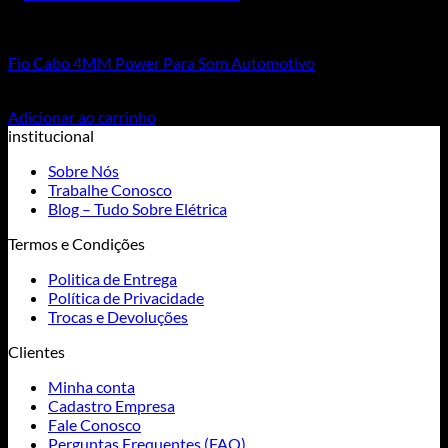
Cabos Polarizados de Som
Fio Cabo 4MM Power Para Som Automotivo
R$
2,80
Adicionar ao carrinho
institucional
Sobre Nós
Trabalhe Conosco
Blog – Tudo Sobre Elétrica
Termos e Condições
Politica de Entrega
Política de Privacidade
Trocas e Devoluções
Clientes
Minha conta
Cadastro Empresa
Fale Conosco
Perguntas Frequentes (FAQ)