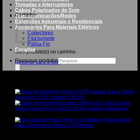
Tomadas e Interruptores
Cabos Polarizados de Som
Carrinho
Telecomunicações/Redes
Extensões Industriais e Residenciais
Acessórios Para Materiais Elétricos
Conectores
Fita Isolante
Passa Fio
Escadas
Sem produto(s) no carrinho.
Pesquisar produtos
Retornar para a loja
Você também pode gostar de…
Cabo 10mm
Alumínio XLPE Isolado 0,6/1KV
R$
3,78
Cabo Duplex
35mm Neutro Nú 0,6/1KV XLPE Alumínio Multiplex
R$
12,08
Fita Isolante
Preta Antichama 19mm x 20 Metros
R$
9,00
Categorias de produto