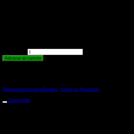
R$
1,50
ATENÇÃO:
Os cabos de corte com medidas especiais, não poderão ser
trocados.
Uma unidade deste produto equivale a 1 metro
Cabo De Alta Tensão 5mm Para Cerca Elétrica
quantidade
Adicionar ao carrinho
Para calculo de frete adicionar a quantidade no carrinho
de compras.
SKU:
7898918399605
Categorias:
Telecomunicações/Redes
,
Todos os Produtos
Descrição
Cabo De Alta Tensão 5mm