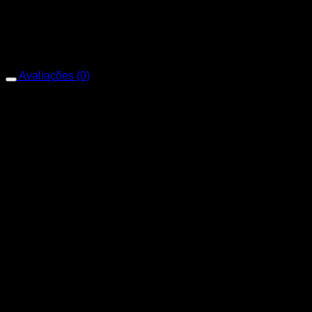
Marca
Condutti
Avaliações (0)
Avaliações
Não há avaliações ainda.
Apenas clientes conectados que compraram este produto
podem deixar uma avaliação.
Produtos relacionados