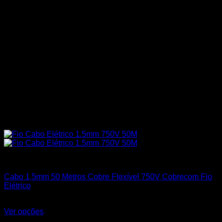
1,50mm²
Cabo 1,5mm 50 Metros Cobre Flexível 750V Cobrecom Fio
Elétrico
R$
87,40
Ver opções
Este produto tem várias variantes. As opções podem ser