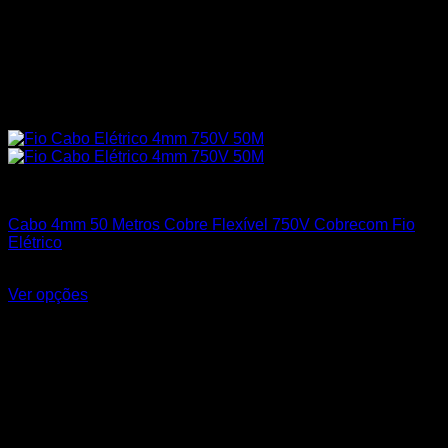
Cabos Flexíveis 750V
Cabo 4mm 50 Metros Cobre Flexível 750V Cobrecom Fio
Elétrico
R$
237,65
Ver opções
Este produto tem várias variantes. As opções podem ser
escolhidas na página do produto