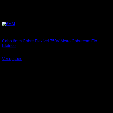
Cabos Flexíveis 750V
Cabo 6mm Cobre Flexível 750V Metro Cobrecom Fio
Elétrico
R$
7,25
Ver opções
Este produto tem várias variantes. As opções podem ser
escolhidas na página do produto