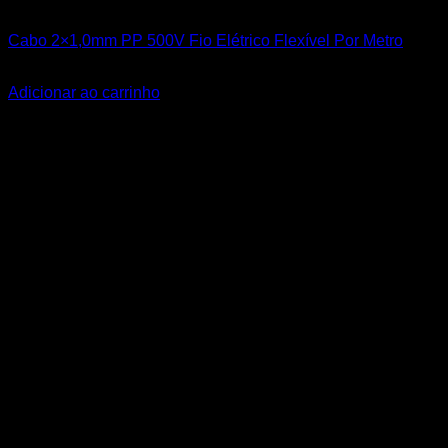
Todos os Produtos
Cabo 2×1,0mm PP 500V Fio Elétrico Flexível Por Metro
R$
3,50
Adicionar ao carrinho