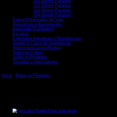
2x1,00mm² Paralelo
2x1,50mm² Paralelo
2x2,50mm² Paralelo
2x4,00mm² Paralelo
Cabos Polarizados de Som
Disjuntores e Barramentos
Eletroduto (Conduítes)
Escadas
Extensões Industriais e Residenciais
Quadro e Caixa de Distribuição
Telecomunicações/Redes
Todos os Cabos
Todos os Produtos
Tomadas e Interruptores
Início
/
Todos os Produtos
Cabo De Alta Tensão 5mm
Para Cerca Elétrica