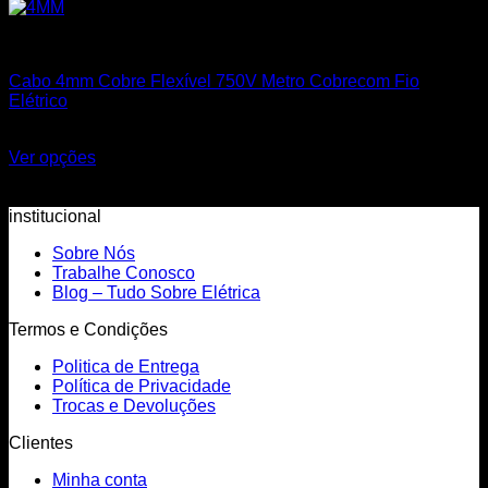
Cabos Flexíveis 750V
Cabo 4mm Cobre Flexível 750V Metro Cobrecom Fio
Elétrico
R$
4,90
Ver opções
Este produto tem várias variantes. As opções podem ser
escolhidas na página do produto
institucional
Sobre Nós
Trabalhe Conosco
Blog – Tudo Sobre Elétrica
Termos e Condições
Politica de Entrega
Política de Privacidade
Trocas e Devoluções
Clientes
Minha conta