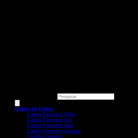
Todos os preços, condições e promoções deste site são
válidos apenas para compras online e não se aplicam às
Lojas Físicas.
Copyright 2026 ©
MEGACOBRE DISTRIBUIDORA E
COMERCIO DE MATERIAIS ELETRICOS LTDA - CNPJ:
34.623.312/0001-73
Pesquisar produtos
Cabos de Cobre
Cabos Flexíveis 750V
Cabos Flexíveis 1kV
Cabos Flexíveis Atox
Cabos Flexíveis Solares
Cordão Paralelo