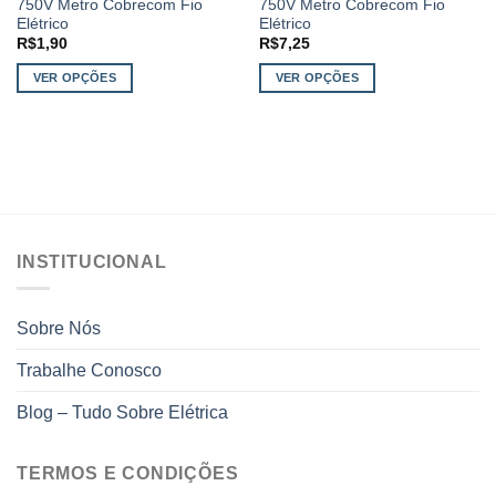
750V Metro Cobrecom Fio
750V Metro Cobrecom Fio
Elétrico
Elétrico
R$
1,90
R$
7,25
VER OPÇÕES
VER OPÇÕES
Este
Este
produto
produto
tem
tem
várias
várias
variantes.
variantes.
As
As
opções
opções
INSTITUCIONAL
podem
podem
ser
ser
escolhidas
escolhidas
Sobre Nós
na
na
página
página
Trabalhe Conosco
do
do
produto
produto
Blog – Tudo Sobre Elétrica
TERMOS E CONDIÇÕES