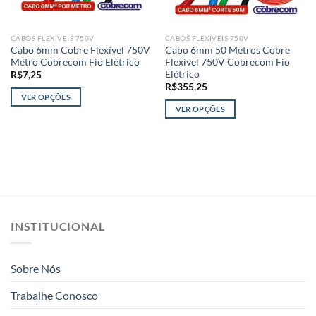
CABOS FLEXÍVEIS 750V
CABOS FLEXÍVEIS 750V
Cabo 6mm Cobre Flexível 750V
Cabo 6mm 50 Metros Cobre
Metro Cobrecom Fio Elétrico
Flexível 750V Cobrecom Fio
Elétrico
R$
7,25
R$
355,25
VER OPÇÕES
VER OPÇÕES
Este
Este
produto
produto
tem
tem
várias
várias
variantes.
variantes.
As
As
opções
opções
podem
INSTITUCIONAL
podem
ser
ser
escolhidas
escolhidas
na
Sobre Nós
na
página
página
do
Trabalhe Conosco
do
produto