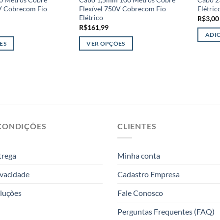
0V Cobrecom Fio
Flexível 750V Cobrecom Fio
Elétric
Elétrico
R$
3,00
R$
161,99
ADI
ES
VER OPÇÕES
Este
produto
tem
várias
variantes.
As
opções
CONDIÇÕES
CLIENTES
podem
ser
trega
Minha conta
escolhidas
na
ivacidade
Cadastro Empresa
página
do
luções
Fale Conosco
produto
Perguntas Frequentes (FAQ)