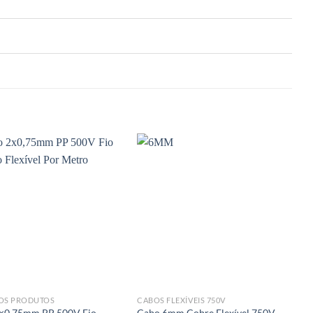
OS PRODUTOS
CABOS FLEXÍVEIS 750V
T
×0,75mm PP 500V Fio
Cabo 6mm Cobre Flexível 750V
C