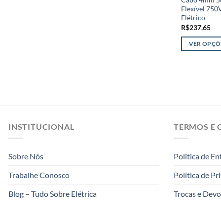
Flexível 75
Elétrico
R$
237,65
VER OPÇÕ
Este
produto
tem
várias
variantes.
As
opções
INSTITUCIONAL
TERMOS E 
podem
ser
Sobre Nós
Politica de En
escolhidas
na
Trabalhe Conosco
Política de Pr
página
do
Blog – Tudo Sobre Elétrica
Trocas e Devo
produto