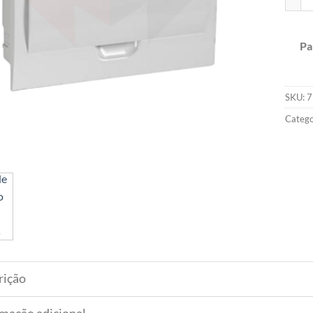
Pa
SKU:
7
Catego
rição