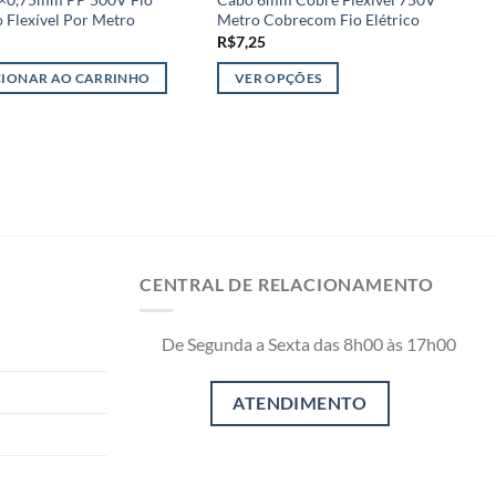
o Flexível Por Metro
Metro Cobrecom Fio Elétrico
E
R$
7,25
R
CIONAR AO CARRINHO
VER OPÇÕES
Este
produto
tem
várias
variantes.
As
opções
CENTRAL DE RELACIONAMENTO
podem
ser
escolhidas
De Segunda a Sexta das 8h00 às 17h00
na
página
do
produto