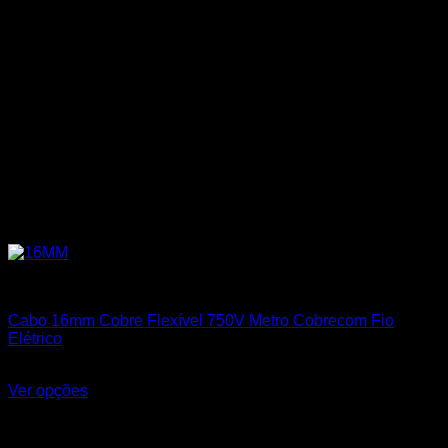
Cabos Flexíveis 750V
Cabo 16mm Cobre Flexível 750V Metro Cobrecom Fio
Elétrico
R$
18,20
Ver opções
Este produto tem várias variantes. As opções podem ser
escolhidas na página do produto