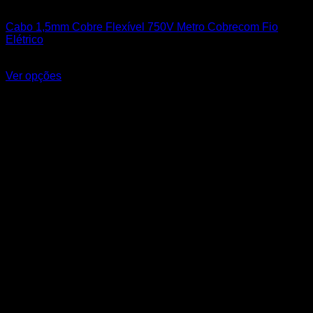
1,50mm²
Cabo 1,5mm Cobre Flexível 750V Metro Cobrecom Fio
Elétrico
R$
1,90
Ver opções
Este produto tem várias variantes. As opções podem ser
escolhidas na página do produto