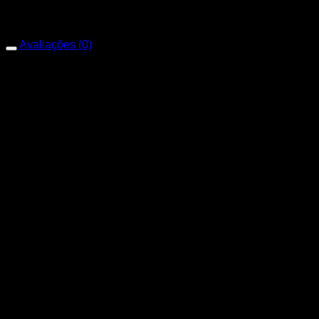
Mega Cobre
Avaliações (0)
Avaliações
Não há avaliações ainda.
Apenas clientes conectados que compraram este produto
podem deixar uma avaliação.
Produtos relacionados