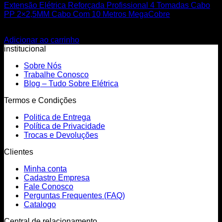
Extensão Elétrica Reforçada Profissional 4 Tomadas Cabo
PP 2×2,5MM Cabo Com 10 Metros MegaCobre
R$
89,78
Adicionar ao carrinho
institucional
Sobre Nós
Trabalhe Conosco
Blog – Tudo Sobre Elétrica
Termos e Condições
Politica de Entrega
Política de Privacidade
Trocas e Devoluções
Clientes
Minha conta
Cadastro Empresa
Fale Conosco
Perguntas Frequentes (FAQ)
Catalogo
Central de relacionamento