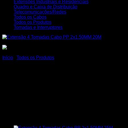
Extensões Industriais e Residenciais
Quadro e Caixa de Distribuição
Telecomunicações/Redes
Todos os Cabos
Todos os Produtos
Tomadas e Interruptores
Início
/
Todos os Produtos
Extensão Elétrica
Reforçada Profissional 4
Tomadas Cabo PP 2×1,5MM
Cabo Com 20 Metros
MegaCobre