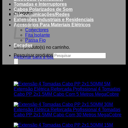
Tomadas e Interruptores
Cabos Polarizados de Som
Carrinho
Telecomunicações/Redes
Extensões Industriais e Residenciais
Acessórios Para Materiais Elétricos
Conectores
Fita Isolante
Passa Fio
Escadas
Sem produto(s) no carrinho.
Pesquisar produtos
Retornar para a loja
Você também pode gostar de…
Extensão Elétrica Reforçada Profissional 4 Tomadas
Cabo PP 2x1,5MM Cabo Com 5 Metros MegaCobre
R$
46,50
Extensão Elétrica Reforçada Profissional 4 Tomadas
Cabo PP 2x1,5MM Cabo Com 30 Metros MegaCobre
R$
134,00