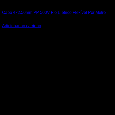
Todos os Produtos
Cabo 4×2,50mm PP 500V Fio Elétrico Flexível Por Metro
R$
15,90
Adicionar ao carrinho