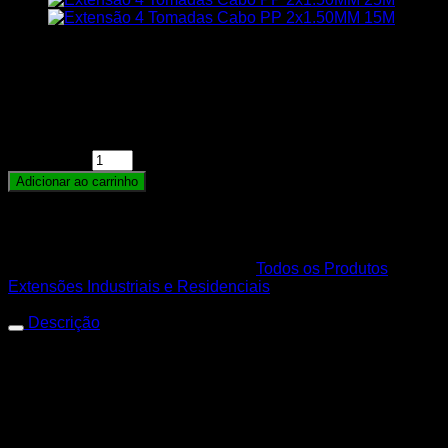
R$
99,00
Em estoque
Extensão Elétrica Reforçada Profissional 4 Tomadas
Cabo PP 2x1,5MM Cabo Com 20 Metros MegaCobre
quantidade
Adicionar ao carrinho
Para calculo de frete adicionar a quantidade no carrinho
de compras.
SKU:
7896537641211
Categorias:
Todos os Produtos
,
Extensões Industriais e Residenciais
Descrição
Extensão 4 Tomadas Cabo
PP 2×1.50MM 20M