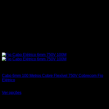
Cabos Flexíveis 750V
Cabo 6mm 100 Metros Cobre Flexível 750V Cobrecom Fio
Elétrico
R$
660,50
Ver opções
Este produto tem várias variantes. As opções podem ser
escolhidas na página do produto