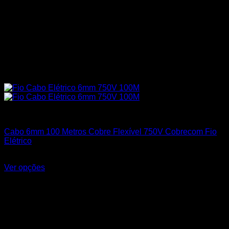
Cabos Flexíveis 750V
Cabo 6mm 100 Metros Cobre Flexível 750V Cobrecom Fio
Elétrico
R$
660,50
Ver opções
Este produto tem várias variantes. As opções podem ser
escolhidas na página do produto