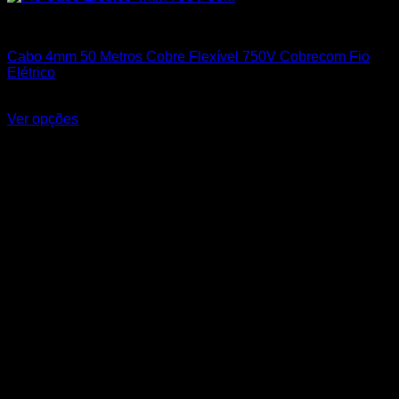
Cabos Flexíveis 750V
Cabo 4mm 50 Metros Cobre Flexível 750V Cobrecom Fio
Elétrico
R$
237,65
Ver opções
Este produto tem várias variantes. As opções podem ser
escolhidas na página do produto