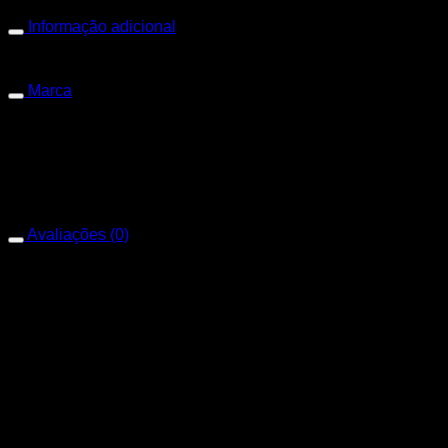
Informação adicional
Peso
1,650 kg
Dimensões
17 × 12 × 4 cm
Marca
Marca
Mega Cobre
Avaliações (0)
Avaliações
Não há avaliações ainda.
Apenas clientes conectados que compraram este produto
podem deixar uma avaliação.
Produtos relacionados