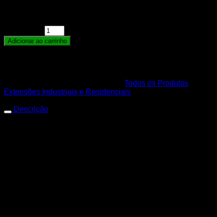
Extensão Elétrica Reforçada Profissional 4 Tomadas
Cabo PP 2x1,0MM Cabo 30 Metros Plugue Macho 20A
quantidade
Adicionar ao carrinho
Para calculo de frete adicionar a quantidade no carrinho
de compras.
SKU:
7898146797716
Categorias:
Todos os Produtos
,
Extensões Industriais e Residenciais
Descrição
Extensão 4 Tomadas
2×1.0MM 30M 20A
Você conhece a Mega Cobre? Somos uma empresa
especializada no ramo de acessórios eletrônicos, materiais
elétricos e distribuição de fios e cabos elétricos. Estamos no
mercado há mais de 7 anos, sempre em busca de
proporcionar a melhor experiência para nossos clientes e