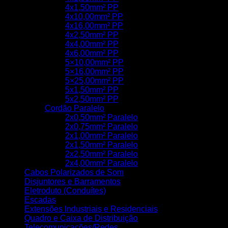
4x1,50mm² PP
4x10,00mm² PP
4x16,00mm² PP
4x2,50mm² PP
4x4,00mm² PP
4x6,00mm² PP
5×10,00mm² PP
5×16,00mm² PP
5×25,00mm² PP
5x1,50mm² PP
5x2,50mm² PP
Cordão Paralelo
2x0,50mm² Paralelo
2x0,75mm² Paralelo
2x1,00mm² Paralelo
2x1,50mm² Paralelo
2x2,50mm² Paralelo
2x4,00mm² Paralelo
Cabos Polarizados de Som
Disjuntores e Barramentos
Eletroduto (Conduítes)
Escadas
Extensões Industriais e Residenciais
Quadro e Caixa de Distribuição
Telecomunicações/Redes