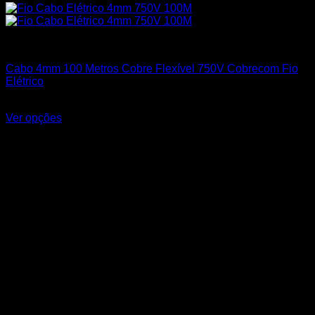
Cabos Flexíveis 750V
Cabo 4mm 100 Metros Cobre Flexível 750V Cobrecom Fio
Elétrico
R$
439,99
Ver opções
Este produto tem várias variantes. As opções podem ser
escolhidas na página do produto