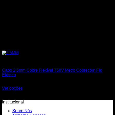
Cabos Flexíveis 750V
Cabo 2,5mm Cobre Flexível 750V Metro Cobrecom Fio
Elétrico
R$
2,95
Ver opções
Este produto tem várias variantes. As opções podem ser
escolhidas na página do produto
institucional
Sobre Nós