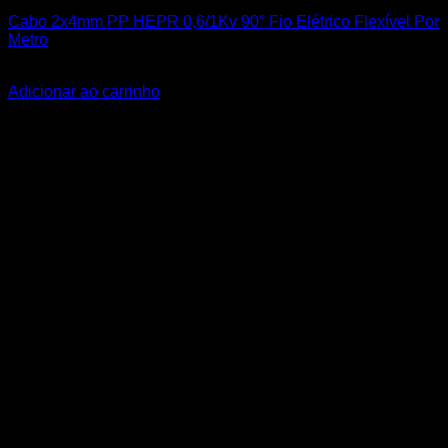
Cabo 2x4mm PP HEPR 0,6/1Kv 90° Fio Elétrico Flexível Por
Metro
R$
13,30
Adicionar ao carrinho