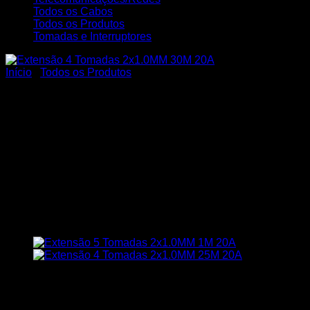
Todos os Cabos
Todos os Produtos
Tomadas e Interruptores
Início
/
Todos os Produtos
Extensão Elétrica
Reforçada Profissional 4
Tomadas Cabo PP 2×1,0MM
Cabo 30 Metros Plugue
Macho 20A
R$
106,50
Em estoque