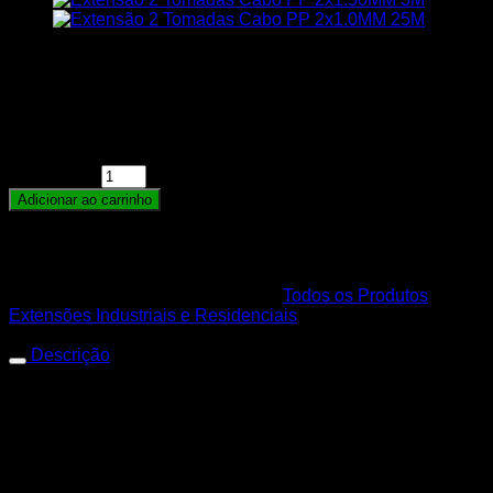
R$
98,50
Em estoque
Extensão Elétrica Reforçada Profissional 2 Tomadas
Cabo PP 2x1,0MM Cabo Com 30 Metros MegaCobre
quantidade
Adicionar ao carrinho
Para calculo de frete adicionar a quantidade no carrinho
de compras.
SKU:
6015225041008
Categorias:
Todos os Produtos
,
Extensões Industriais e Residenciais
Descrição
Extensão 2 Tomadas Cabo
PP 2×1.0MM 30M