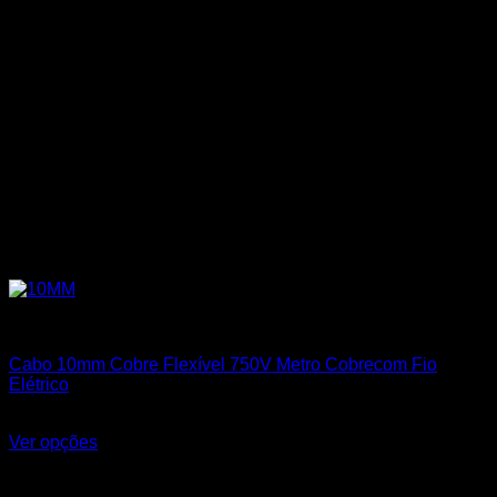
Cabos Flexíveis 750V
Cabo 10mm Cobre Flexível 750V Metro Cobrecom Fio
Elétrico
R$
11,60
Ver opções
Este produto tem várias variantes. As opções podem ser
escolhidas na página do produto