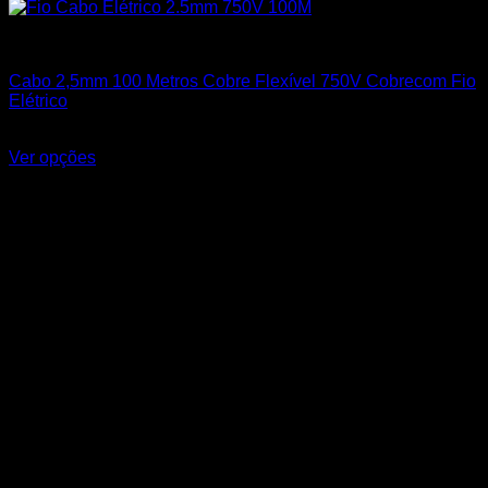
Cabos Flexíveis 750V
Cabo 2,5mm 100 Metros Cobre Flexível 750V Cobrecom Fio
Elétrico
R$
249,99
Ver opções
Este produto tem várias variantes. As opções podem ser
escolhidas na página do produto