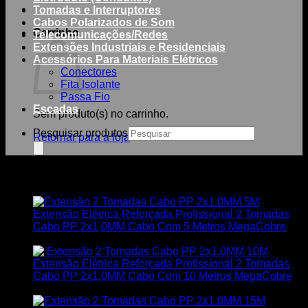
Tomadas e Interruptores
Cabos Polarizados de Som
Carrinho
Telecomunicações/Redes
Extensões Industriais e Residenciais
Acessórios Para Materiais Elétricos
Conectores
Fita Isolante
Passa Fio
Escadas
Sem produto(s) no carrinho.
Pesquisar produtos
Retornar para a loja
Você também pode gostar de…
Extensão Elétrica Reforçada Profissional 2 Tomadas
Cabo PP 2x1,0MM Cabo Com 5 Metros MegaCobre
R$
34,75
Extensão Elétrica Reforçada Profissional 2 Tomadas
Cabo PP 2x1,0MM Cabo Com 10 Metros MegaCobre
R$
47,50