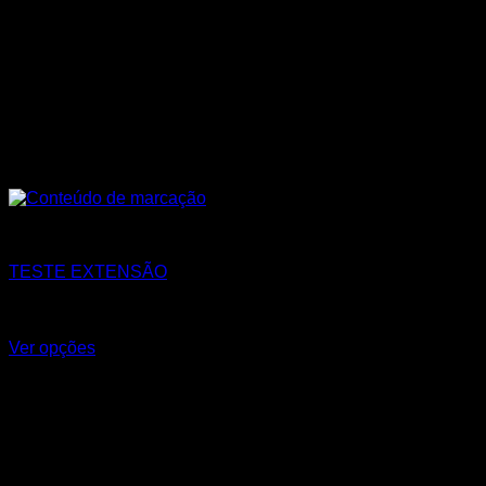
Todos os Produtos
TESTE EXTENSÃO
R$
17,25
–
R$
37,55
Faixa de preço: R$17,25 através
R$37,55
Ver opções
Este produto tem várias variantes. As opções podem ser
escolhidas na página do produto