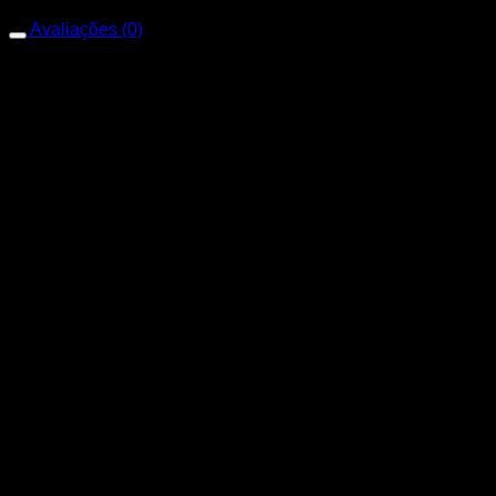
Avaliações (0)
Avaliações
Não há avaliações ainda.
Apenas clientes conectados que compraram este produto
podem deixar uma avaliação.
Produtos relacionados