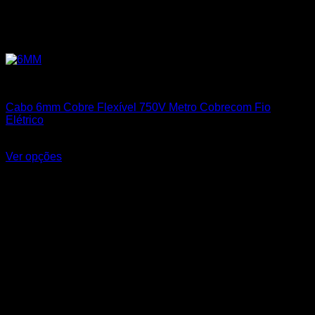
Cabos Flexíveis 750V
Cabo 6mm Cobre Flexível 750V Metro Cobrecom Fio
Elétrico
R$
7,25
Ver opções
Este produto tem várias variantes. As opções podem ser
escolhidas na página do produto