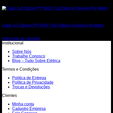
Todos os Produtos
Cabo 4×2,50mm PP 500V Fio Elétrico Flexível Por Metro
R$
15,90
Adicionar ao carrinho
institucional
Sobre Nós
Trabalhe Conosco
Blog – Tudo Sobre Elétrica
Termos e Condições
Politica de Entrega
Política de Privacidade
Trocas e Devoluções
Clientes
Minha conta
Cadastro Empresa