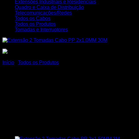
Extensões Industriais e Residenciais
Quadro e Caixa de Distribuição
Telecomunicações/Redes
Todos os Cabos
Todos os Produtos
Tomadas e Interruptores
Início
/
Todos os Produtos
Extensão Elétrica
Reforçada Profissional 2
Tomadas Cabo PP 2×1,0MM
Cabo Com 30 Metros
MegaCobre