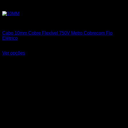
Cabos Flexíveis 750V
Cabo 10mm Cobre Flexível 750V Metro Cobrecom Fio
Elétrico
R$
11,60
Ver opções
Este produto tem várias variantes. As opções podem ser
escolhidas na página do produto