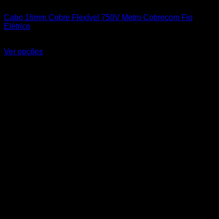
Cabos Flexíveis 750V
Cabo 16mm Cobre Flexível 750V Metro Cobrecom Fio
Elétrico
R$
18,20
Ver opções
Este produto tem várias variantes. As opções podem ser
escolhidas na página do produto