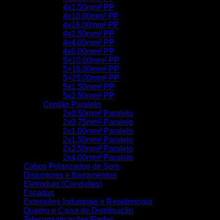
4x1,50mm² PP
4x10,00mm² PP
4x16,00mm² PP
4x2,50mm² PP
4x4,00mm² PP
4x6,00mm² PP
5×10,00mm² PP
5×16,00mm² PP
5×25,00mm² PP
5x1,50mm² PP
5x2,50mm² PP
Cordão Paralelo
2x0,50mm² Paralelo
2x0,75mm² Paralelo
2x1,00mm² Paralelo
2x1,50mm² Paralelo
2x2,50mm² Paralelo
2x4,00mm² Paralelo
Cabos Polarizados de Som
Disjuntores e Barramentos
Eletroduto (Conduítes)
Escadas
Extensões Industriais e Residenciais
Quadro e Caixa de Distribuição
Telecomunicações/Redes