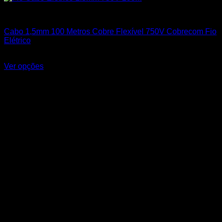
1,50mm²
Cabo 1,5mm 100 Metros Cobre Flexível 750V Cobrecom Fio
Elétrico
R$
161,99
Ver opções
Este produto tem várias variantes. As opções podem ser
escolhidas na página do produto