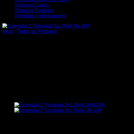
Todos os Cabos
Todos os Produtos
Tomadas e Interruptores
Início
/
Todos os Produtos
Extensão Elétrica
Reforçada Profissional 2
Tomadas Cabo PP 2×1,0MM
Cabo 5 Metros Plugue
Macho 20A
R$
35,75
Em estoque