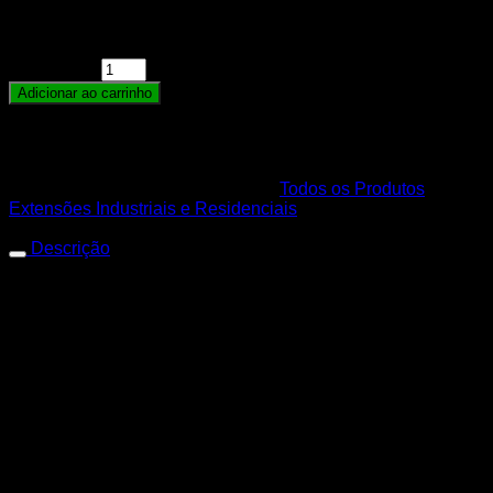
Extensão Elétrica Reforçada Profissional 2 Tomadas
Cabo PP 2x1,0MM Cabo 5 Metros Plugue Macho 20A
quantidade
Adicionar ao carrinho
Para calculo de frete adicionar a quantidade no carrinho
de compras.
SKU:
7896856431111
Categorias:
Todos os Produtos
,
Extensões Industriais e Residenciais
Descrição
Extensão 2 Tomadas
2×1.0MM 5M 20A
Você conhece a Mega Cobre? Somos uma empresa
especializada no ramo de acessórios eletrônicos, materiais
elétricos e distribuição de fios e cabos elétricos. Estamos no
mercado há mais de 7 anos, sempre em busca de
proporcionar a melhor experiência para nossos clientes e