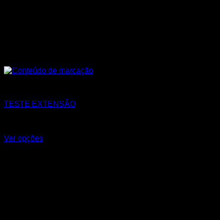
Todos os Produtos
TESTE EXTENSÃO
R$
17,25
–
R$
37,55
Faixa de preço: R$17,25 através
R$37,55
Ver opções
Este produto tem várias variantes. As opções podem ser
escolhidas na página do produto