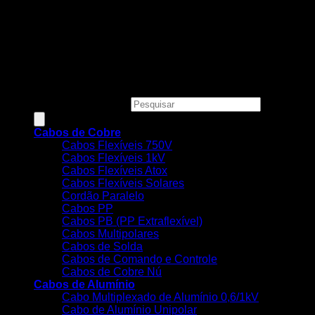
Todos os preços, condições e promoções deste site são
válidos apenas para compras online e não se aplicam às
Lojas Físicas.
Copyright 2026 ©
MEGACOBRE DISTRIBUIDORA E
COMERCIO DE MATERIAIS ELETRICOS LTDA - CNPJ:
34.623.312/0001-73
Pesquisar produtos
Cabos de Cobre
Cabos Flexíveis 750V
Cabos Flexíveis 1kV
Cabos Flexíveis Atox
Cabos Flexíveis Solares
Cordão Paralelo
Cabos PP
Cabos PB (PP Extraflexível)
Cabos Multipolares
Cabos de Solda
Cabos de Comando e Controle
Cabos de Cobre Nú
Cabos de Alumínio
Cabo Multiplexado de Alumínio 0,6/1kV
Cabo de Alumínio Unipolar