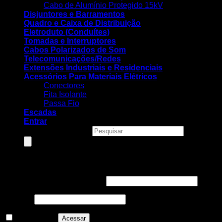
Cabo de Alumínio Protegido 15kV
Disjuntores e Barramentos
Quadro e Caixa de Distribuição
Eletroduto (Conduítes)
Tomadas e Interruptores
Cabos Polarizados de Som
Telecomunicações/Redes
Extensões Industriais e Residenciais
Acessórios Para Materiais Elétricos
Conectores
Fita Isolante
Passa Fio
Escadas
Entrar
Pesquisar produtos
Entrar
Nome de usuário ou e-mail
*
Senha
*
Lembre-me
Acessar