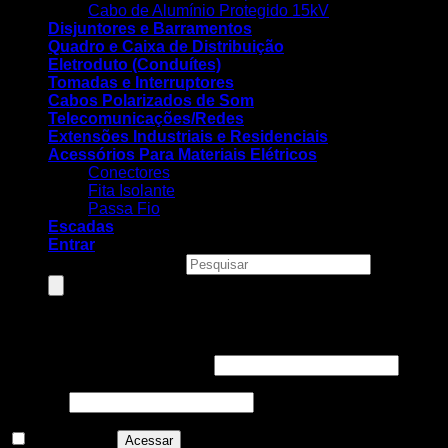
Cabo de Alumínio Protegido 15kV
Disjuntores e Barramentos
Quadro e Caixa de Distribuição
Eletroduto (Conduítes)
Tomadas e Interruptores
Cabos Polarizados de Som
Telecomunicações/Redes
Extensões Industriais e Residenciais
Acessórios Para Materiais Elétricos
Conectores
Fita Isolante
Passa Fio
Escadas
Entrar
Pesquisar produtos
Entrar
Nome de usuário ou e-mail
*
Senha
*
Lembre-me
Acessar