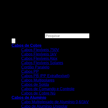
Todos os preços, condições e promoções deste site são
válidos apenas para compras online e não se aplicam às
Lojas Físicas.
Copyright 2026 ©
MEGACOBRE DISTRIBUIDORA E
COMERCIO DE MATERIAIS ELETRICOS LTDA - CNPJ:
34.623.312/0001-73
Pesquisar produtos
Cabos de Cobre
Cabos Flexíveis 750V
Cabos Flexíveis 1kV
Cabos Flexíveis Atox
Cabos Flexíveis Solares
Cordão Paralelo
Cabos PP
Cabos PB (PP Extraflexível)
Cabos Multipolares
Cabos de Solda
Cabos de Comando e Controle
Cabos de Cobre Nú
Cabos de Alumínio
Cabo Multiplexado de Alumínio 0,6/1kV
Cabo de Alumínio Unipolar