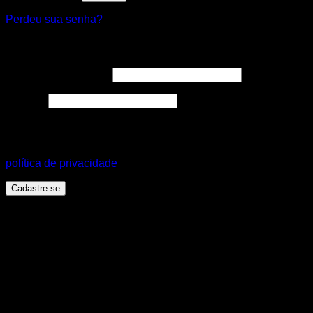
Perdeu sua senha?
Cadastre-se
Endereço de e-mail
*
Senha
*
Seus dados pessoais serão usados para aprimorar a sua
experiência em todo este site, para gerenciar o acesso a sua
conta e para outros propósitos, como descritos em nossa
política de privacidade
.
Cadastre-se