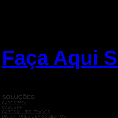
Faça Aqui S
SOLUÇÕES
CABOS 750V
CABOS PP
CABOS MULTIPLEXADOS
DISJUNTORES E BARRAMENTOS