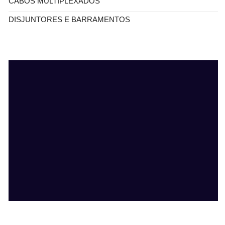
CABOS MULTIPLEXADOS
DISJUNTORES E BARRAMENTOS
Faça Sua Cotação
(11)2359-0171
contato@megacobre.com.br