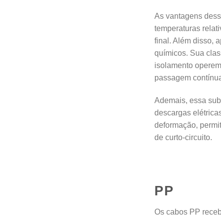
As vantagens desse
temperaturas relat
final. Além disso,
químicos. Sua clas
isolamento operem
passagem contínua 
Ademais, essa subs
descargas elétrica
deformação, permit
de curto-circuito.
PP
Os cabos PP receb