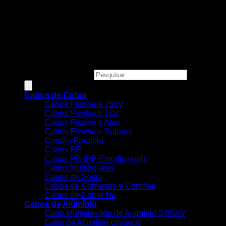
Todos os preços, condições e promoções deste site são
válidos apenas para compras online e não se aplicam às
Lojas Físicas.
Copyright 2026 ©
MEGACOBRE DISTRIBUIDORA E
COMERCIO DE MATERIAIS ELETRICOS LTDA - CNPJ:
34.623.312/0001-73
Pesquisar produtos
Cabos de Cobre
Cabos Flexíveis 750V
Cabos Flexíveis 1kV
Cabos Flexíveis Atox
Cabos Flexíveis Solares
Cordão Paralelo
Cabos PP
Cabos PB (PP Extraflexível)
Cabos Multipolares
Cabos de Solda
Cabos de Comando e Controle
Cabos de Cobre Nú
Cabos de Alumínio
Cabo Multiplexado de Alumínio 0,6/1kV
Cabo de Alumínio Unipolar