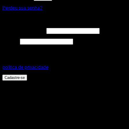
Perdeu sua senha?
Cadastre-se
Endereço de e-mail
*
Senha
*
Seus dados pessoais serão usados para aprimorar a sua
experiência em todo este site, para gerenciar o acesso a sua
conta e para outros propósitos, como descritos em nossa
política de privacidade
.
Cadastre-se