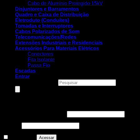
Cabo de Alumínio Protegido 15kV
Disjuntores e Barramentos
Quadro e Caixa de Distribuição
Eletroduto (Conduítes)
Tomadas e Interruptores
Cabos Polarizados de Som
Telecomunicações/Redes
Extensões Industriais e Residenciais
Acessórios Para Materiais Elétricos
Conectores
Fita Isolante
Passa Fio
Escadas
Entrar
Pesquisar produtos
Entrar
Nome de usuário ou e-mail
*
Senha
*
Lembre-me
Acessar