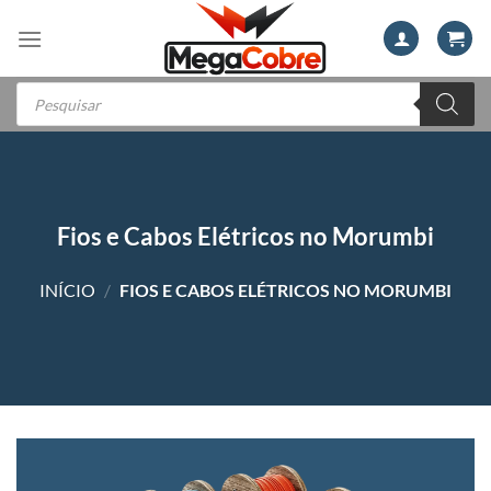
Skip
to
content
Pesquisar
produtos
Fios e Cabos Elétricos no Morumbi
INÍCIO
/
FIOS E CABOS ELÉTRICOS NO MORUMBI