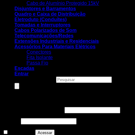
Cabo de Alumínio Protegido 15kV
Disjuntores e Barramentos
Quadro e Caixa de Distribuição
Eletroduto (Conduítes)
Tomadas e Interruptores
Cabos Polarizados de Som
Telecomunicações/Redes
Extensões Industriais e Residenciais
Acessórios Para Materiais Elétricos
Conectores
Fita Isolante
Passa Fio
Escadas
Entrar
Pesquisar produtos
Entrar
Nome de usuário ou e-mail
*
Senha
*
Lembre-me
Acessar