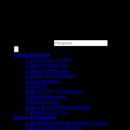
Todos os preços, condições e promoções deste site são
válidos apenas para compras online e não se aplicam às
Lojas Físicas.
Copyright 2026 ©
MEGACOBRE DISTRIBUIDORA E
COMERCIO DE MATERIAIS ELETRICOS LTDA - CNPJ:
34.623.312/0001-73
Pesquisar produtos
Cabos de Cobre
Cabos Flexíveis 750V
Cabos Flexíveis 1kV
Cabos Flexíveis Atox
Cabos Flexíveis Solares
Cordão Paralelo
Cabos PP
Cabos PB (PP Extraflexível)
Cabos Multipolares
Cabos de Solda
Cabos de Comando e Controle
Cabos de Cobre Nú
Cabos de Alumínio
Cabo Multiplexado de Alumínio 0,6/1kV
Cabo de Alumínio Unipolar