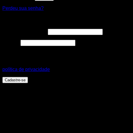
Perdeu sua senha?
Cadastre-se
Endereço de e-mail
*
Senha
*
Seus dados pessoais serão usados para aprimorar a sua
experiência em todo este site, para gerenciar o acesso a sua
conta e para outros propósitos, como descritos em nossa
política de privacidade
.
Cadastre-se