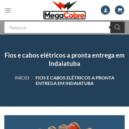
Skip
to
content
Pesquisar
produtos
Fios e cabos elétricos a pronta entrega em
Indaiatuba
INÍCIO
/
FIOS E CABOS ELÉTRICOS A PRONTA
ENTREGA EM INDAIATUBA