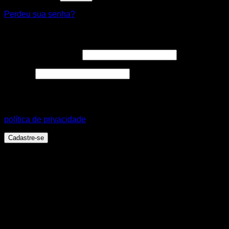
Perdeu sua senha?
Cadastre-se
Endereço de e-mail
*
Senha
*
Seus dados pessoais serão usados para aprimorar a sua
experiência em todo este site, para gerenciar o acesso a sua
conta e para outros propósitos, como descritos em nossa
política de privacidade
.
Cadastre-se