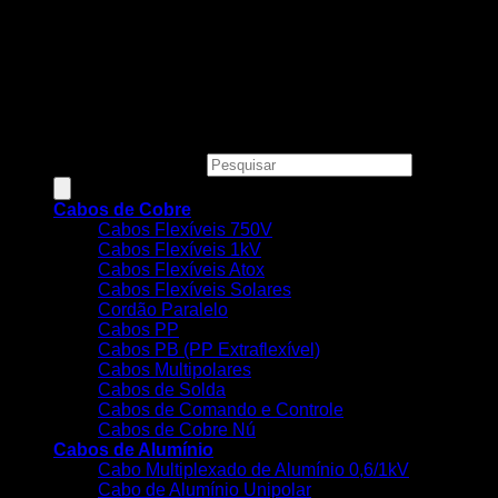
Todos os preços, condições e promoções deste site são
válidos apenas para compras online e não se aplicam às
Lojas Físicas.
Copyright 2026 ©
MEGACOBRE DISTRIBUIDORA E
COMERCIO DE MATERIAIS ELETRICOS LTDA - CNPJ:
34.623.312/0001-73
Pesquisar produtos
Cabos de Cobre
Cabos Flexíveis 750V
Cabos Flexíveis 1kV
Cabos Flexíveis Atox
Cabos Flexíveis Solares
Cordão Paralelo
Cabos PP
Cabos PB (PP Extraflexível)
Cabos Multipolares
Cabos de Solda
Cabos de Comando e Controle
Cabos de Cobre Nú
Cabos de Alumínio
Cabo Multiplexado de Alumínio 0,6/1kV
Cabo de Alumínio Unipolar