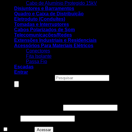
Cabo de Alumínio Protegido 15kV
Disjuntores e Barramentos
Quadro e Caixa de Distribuição
Eletroduto (Conduítes)
Tomadas e Interruptores
Cabos Polarizados de Som
Telecomunicações/Redes
Extensões Industriais e Residenciais
Acessórios Para Materiais Elétricos
Conectores
Fita Isolante
Passa Fio
Escadas
Entrar
Pesquisar produtos
Entrar
Nome de usuário ou e-mail
*
Senha
*
Lembre-me
Acessar