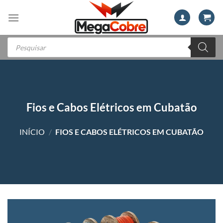
Skip
to
content
Pesquisar
produtos
Fios e Cabos Elétricos em Cubatão
INÍCIO
/
FIOS E CABOS ELÉTRICOS EM CUBATÃO