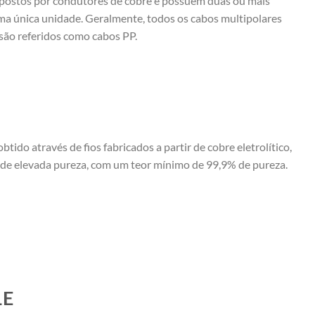
postos por condutores de cobre e possuem duas ou mais
a única unidade. Geralmente, todos os cabos multipolares
são referidos como cabos PP.
obtido através de fios fabricados a partir de cobre eletrolítico,
de elevada pureza, com um teor mínimo de 99,9% de pureza.
LE