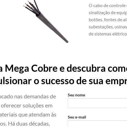
O cabo de controle é
sinalização de equi
botões, fontes de 
subestações, usinas
de sistemas elétrico
a Mega Cobre e descubra como
lsionar o sucesso de sua emp
Seu nome
focado nas demandas de
é oferecer soluções em
materiais que atendam às
Seu e-mail
ros. Há duas décadas,