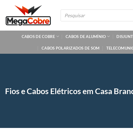
Skip
to
Pesquisar
produtos
content
CABOS DE COBRE
CABOS DE ALUMÍNIO
DISJUN
CABOS POLARIZADOS DE SOM
TELECOMUNI
Fios e Cabos Elétricos em Casa Bran