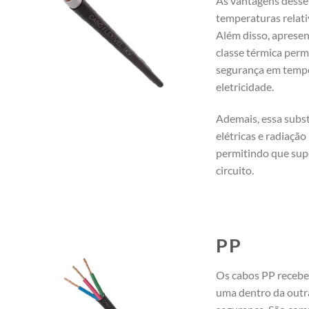
As vantagens desse 
temperaturas relati
Além disso, apresen
classe térmica perm
segurança em tempe
eletricidade.
Ademais, essa subst
elétricas e radiaçã
permitindo que sup
circuito.
PP
Os cabos PP recebe
uma dentro da outr