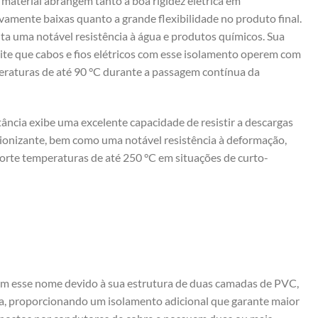
material abrangem tanto a boa rigidez elétrica em
vamente baixas quanto a grande flexibilidade no produto final.
ta uma notável resistência à água e produtos químicos. Sua
ite que cabos e fios elétricos com esse isolamento operem com
raturas de até 90 °C durante a passagem contínua da
ância exibe uma excelente capacidade de resistir a descargas
o ionizante, bem como uma notável resistência à deformação,
orte temperaturas de até 250 °C em situações de curto-
m esse nome devido à sua estrutura de duas camadas de PVC,
a, proporcionando um isolamento adicional que garante maior