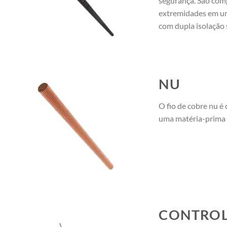
segurança. São com
extremidades em um
com dupla isolação 
NU
O fio de cobre nu é 
uma matéria-prima 
CONTRO