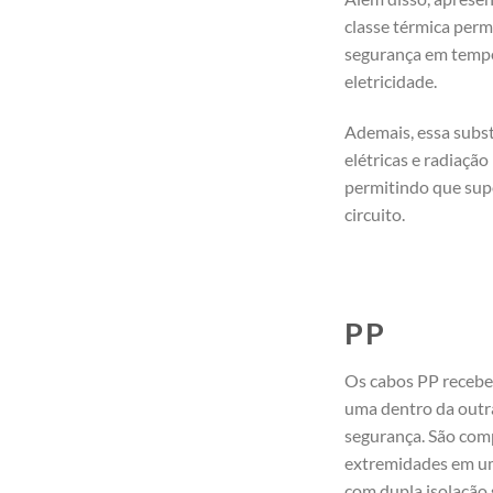
classe térmica perm
segurança em tempe
eletricidade.
Ademais, essa subst
elétricas e radiaçã
permitindo que sup
circuito.
PP
Os cabos PP recebe
uma dentro da outr
segurança. São com
extremidades em um
com dupla isolação 