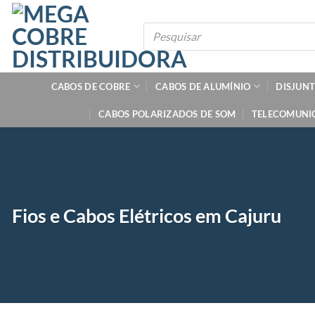
Skip
to
Pesquisar
produtos
content
CABOS DE COBRE
CABOS DE ALUMÍNIO
DISJUN
CABOS POLARIZADOS DE SOM
TELECOMUNI
Fios e Cabos Elétricos em Cajuru