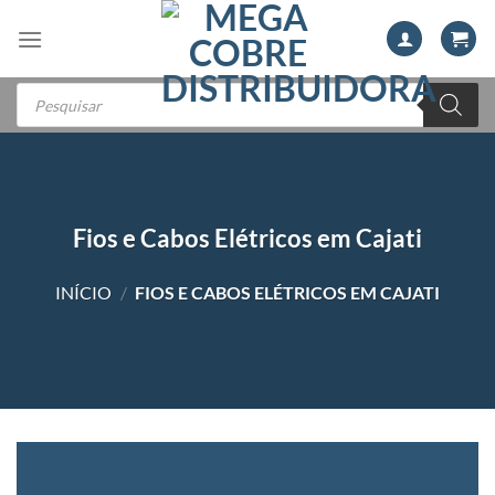
Skip
to
content
Pesquisar
produtos
Fios e Cabos Elétricos em Cajati
INÍCIO
/
FIOS E CABOS ELÉTRICOS EM CAJATI