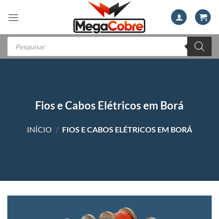
Skip
to
content
Pesquisar
produtos
Fios e Cabos Elétricos em Borá
INÍCIO
/
FIOS E CABOS ELÉTRICOS EM BORÁ