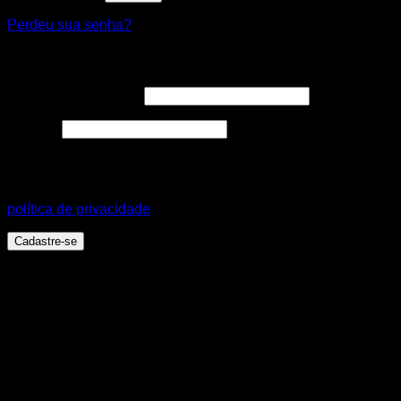
Perdeu sua senha?
Cadastre-se
Endereço de e-mail
*
Senha
*
Seus dados pessoais serão usados para aprimorar a sua
experiência em todo este site, para gerenciar o acesso a sua
conta e para outros propósitos, como descritos em nossa
política de privacidade
.
Cadastre-se