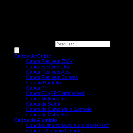
Todos os preços, condições e promoções deste site são
válidos apenas para compras online e não se aplicam às
Lojas Físicas.
Copyright 2026 ©
MEGACOBRE DISTRIBUIDORA E
COMERCIO DE MATERIAIS ELETRICOS LTDA - CNPJ:
34.623.312/0001-73
Pesquisar produtos
Cabos de Cobre
Cabos Flexíveis 750V
Cabos Flexíveis 1kV
Cabos Flexíveis Atox
Cabos Flexíveis Solares
Cordão Paralelo
Cabos PP
Cabos PB (PP Extraflexível)
Cabos Multipolares
Cabos de Solda
Cabos de Comando e Controle
Cabos de Cobre Nú
Cabos de Alumínio
Cabo Multiplexado de Alumínio 0,6/1kV
Cabo de Alumínio Unipolar