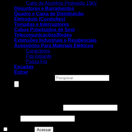
Cabo de Alumínio Protegido 15kV
Disjuntores e Barramentos
Quadro e Caixa de Distribuição
Eletroduto (Conduítes)
Tomadas e Interruptores
Cabos Polarizados de Som
Telecomunicações/Redes
Extensões Industriais e Residenciais
Acessórios Para Materiais Elétricos
Conectores
Fita Isolante
Passa Fio
Escadas
Entrar
Pesquisar produtos
Entrar
Nome de usuário ou e-mail
*
Senha
*
Lembre-me
Acessar