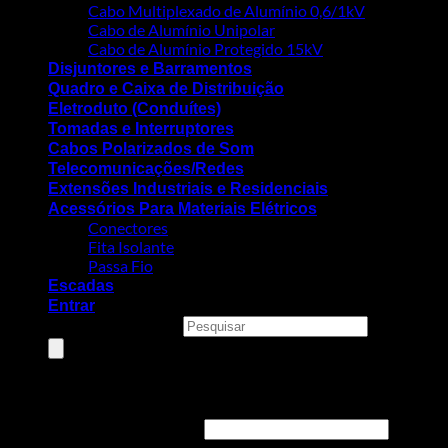
Cabo Multiplexado de Alumínio 0,6/1kV
Cabo de Alumínio Unipolar
Cabo de Alumínio Protegido 15kV
Disjuntores e Barramentos
Quadro e Caixa de Distribuição
Eletroduto (Conduítes)
Tomadas e Interruptores
Cabos Polarizados de Som
Telecomunicações/Redes
Extensões Industriais e Residenciais
Acessórios Para Materiais Elétricos
Conectores
Fita Isolante
Passa Fio
Escadas
Entrar
Pesquisar produtos
Entrar
Nome de usuário ou e-mail
*