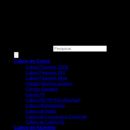
Todos os preços, condições e promoções deste site são válidos
apenas para compras online e não se aplicam às Lojas Físicas.
Copyright 2026 ©
MEGACOBRE DISTRIBUIDORA E
COMERCIO DE MATERIAIS ELETRICOS LTDA - CNPJ:
34.623.312/0001-73
Pesquisar produtos
Cabos de Cobre
Cabos Flexíveis 750V
Cabos Flexíveis 1kV
Cabos Flexíveis Atox
Cabos Flexíveis Solares
Cordão Paralelo
Cabos PP
Cabos PB (PP Extraflexível)
Cabos Multipolares
Cabos de Solda
Cabos de Comando e Controle
Cabos de Cobre Nú
Cabos de Alumínio