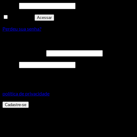
Senha
*
Lembre-me
Acessar
Perdeu sua senha?
Cadastre-se
Endereço de e-mail
*
Senha
*
Seus dados pessoais serão usados para aprimorar a sua
experiência em todo este site, para gerenciar o acesso a sua
conta e para outros propósitos, como descritos em nossa
política de privacidade
.
Cadastre-se