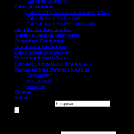
Cabos de Cobre Nú
Cabos de Alumínio
Cabo Multiplexado de Alumínio 0,6/1kV
Cabo de Alumínio Unipolar
Cabo de Alumínio Protegido 15kV
Disjuntores e Barramentos
Quadro e Caixa de Distribuição
Eletroduto (Conduítes)
Tomadas e Interruptores
Cabos Polarizados de Som
Telecomunicações/Redes
Extensões Industriais e Residenciais
Acessórios Para Materiais Elétricos
Conectores
Fita Isolante
Passa Fio
Escadas
Entrar
Pesquisar produtos
Entrar
Nome de usuário ou e-mail
*