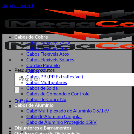
Skip to content
Cabos de Cobre
Cabos Flexíveis 750V
Cabos Flexíveis 1kV
Cabos Flexíveis Atox
Cabos Flexíveis Solares
Cordão Paralelo
Pesquisar produtos
Cabos PP
Cabos PB (PP Extraflexível)
Cabos Multipolares
Cabos de Solda
Cabos de Comando e Controle
Cabos de Cobre Nú
Entrar
Cabos de Alumínio
Cabo Multiplexado de Alumínio 0,6/1kV
Cabo de Alumínio Unipolar
Cabo de Alumínio Protegido 15kV
Disjuntores e Barramentos
Quadro e Caixa de Distribuição