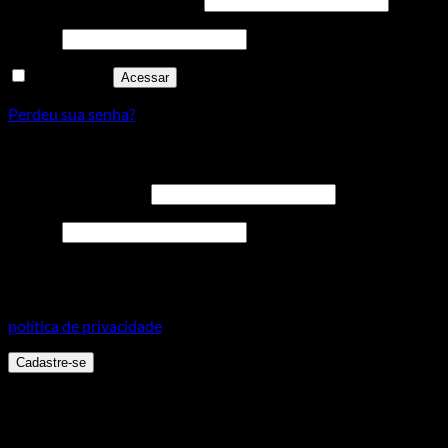
Senha
*
Lembre-me
Acessar
Perdeu sua senha?
Cadastre-se
Endereço de e-mail
*
Senha
*
Seus dados pessoais serão usados para aprimorar a sua
experiência em todo este site, para gerenciar o acesso a sua
conta e para outros propósitos, como descritos em nossa
política de privacidade
.
Cadastre-se