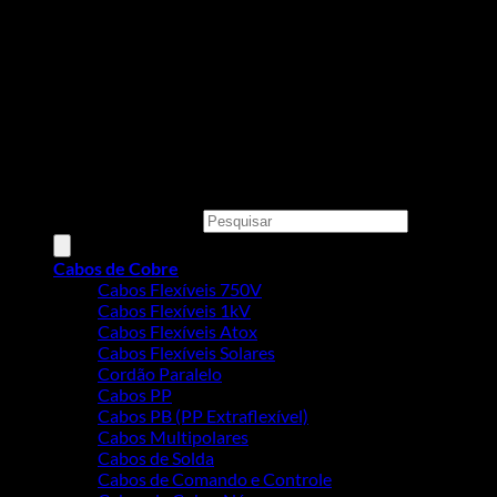
Todos os preços, condições e promoções deste site são válidos
apenas para compras online e não se aplicam às Lojas Físicas.
Copyright 2026 ©
MEGACOBRE DISTRIBUIDORA E
COMERCIO DE MATERIAIS ELETRICOS LTDA - CNPJ:
34.623.312/0001-73
Pesquisar produtos
Cabos de Cobre
Cabos Flexíveis 750V
Cabos Flexíveis 1kV
Cabos Flexíveis Atox
Cabos Flexíveis Solares
Cordão Paralelo
Cabos PP
Cabos PB (PP Extraflexível)
Cabos Multipolares
Cabos de Solda
Cabos de Comando e Controle