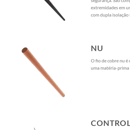
segurança. São com
extremidades em um
com dupla isolação 
NU
O fio de cobre nu é 
uma matéria-prima 
CONTRO