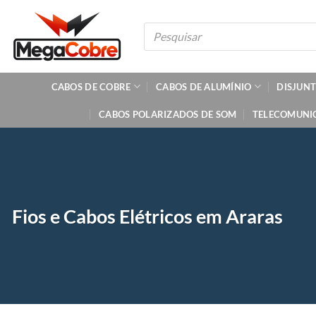
Skip
to
Pesquisar
produtos
content
CABOS DE COBRE
CABOS DE ALUMÍNIO
DISJUN
CABOS POLARIZADOS DE SOM
TELECOMUNI
Fios e Cabos Elétricos em Araras