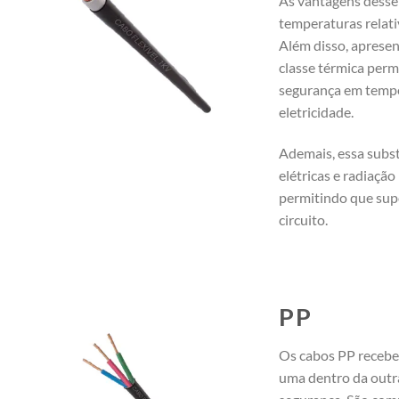
As vantagens desse 
temperaturas relati
Além disso, apresen
classe térmica perm
segurança em tempe
eletricidade.
Ademais, essa subst
elétricas e radiaçã
permitindo que sup
circuito.
PP
Os cabos PP recebe
uma dentro da outr