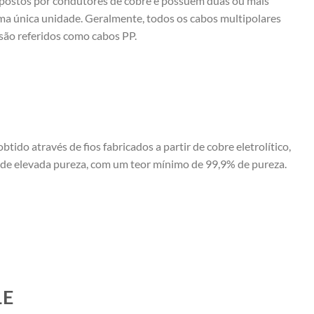
postos por condutores de cobre e possuem duas ou mais
a única unidade. Geralmente, todos os cabos multipolares
são referidos como cabos PP.
obtido através de fios fabricados a partir de cobre eletrolítico,
de elevada pureza, com um teor mínimo de 99,9% de pureza.
LE