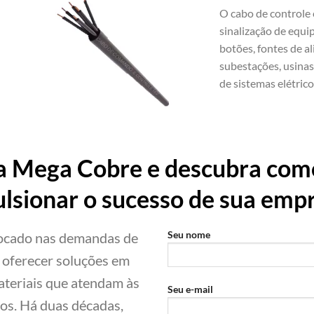
O cabo de controle é
sinalização de equi
botões, fontes de 
subestações, usinas
de sistemas elétrico
a Mega Cobre e descubra como
lsionar o sucesso de sua emp
Seu nome
focado nas demandas de
é oferecer soluções em
materiais que atendam às
Seu e-mail
ros. Há duas décadas,