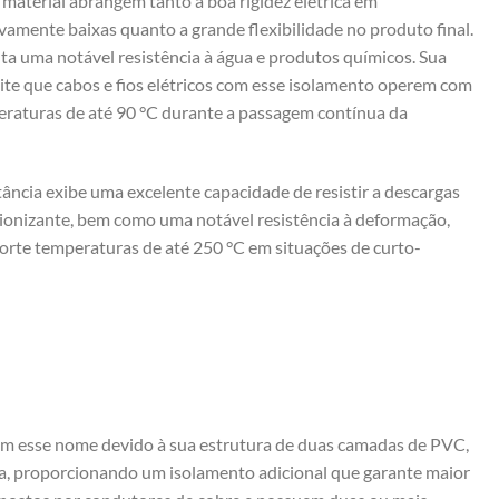
material abrangem tanto a boa rigidez elétrica em
vamente baixas quanto a grande flexibilidade no produto final.
ta uma notável resistência à água e produtos químicos. Sua
ite que cabos e fios elétricos com esse isolamento operem com
raturas de até 90 °C durante a passagem contínua da
ância exibe uma excelente capacidade de resistir a descargas
o ionizante, bem como uma notável resistência à deformação,
orte temperaturas de até 250 °C em situações de curto-
m esse nome devido à sua estrutura de duas camadas de PVC,
a, proporcionando um isolamento adicional que garante maior