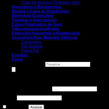
Cabo de Alumínio Protegido 15kV
Disjuntores e Barramentos
Quadro e Caixa de Distribuição
Eletroduto (Conduítes)
Tomadas e Interruptores
Cabos Polarizados de Som
Telecomunicações/Redes
Extensões Industriais e Residenciais
Acessórios Para Materiais Elétricos
Conectores
Fita Isolante
Passa Fio
Escadas
Entrar
Pesquisar produtos
Entrar
Nome de usuário ou e-mail
*
Senha
*
Lembre-me
Acessar