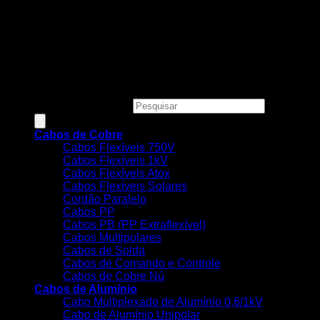
Todos os preços, condições e promoções deste site são
válidos apenas para compras online e não se aplicam às
Lojas Físicas.
Copyright 2026 ©
MEGACOBRE DISTRIBUIDORA E
COMERCIO DE MATERIAIS ELETRICOS LTDA - CNPJ:
34.623.312/0001-73
Pesquisar produtos
Cabos de Cobre
Cabos Flexíveis 750V
Cabos Flexíveis 1kV
Cabos Flexíveis Atox
Cabos Flexíveis Solares
Cordão Paralelo
Cabos PP
Cabos PB (PP Extraflexível)
Cabos Multipolares
Cabos de Solda
Cabos de Comando e Controle
Cabos de Cobre Nú
Cabos de Alumínio
Cabo Multiplexado de Alumínio 0,6/1kV
Cabo de Alumínio Unipolar