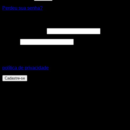
Perdeu sua senha?
Cadastre-se
Endereço de e-mail
*
Senha
*
Seus dados pessoais serão usados para aprimorar a sua
experiência em todo este site, para gerenciar o acesso a sua
conta e para outros propósitos, como descritos em nossa
política de privacidade
.
Cadastre-se