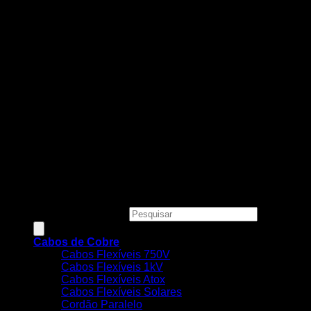
Todos os preços, condições e promoções deste site são
válidos apenas para compras online e não se aplicam às
Lojas Físicas.
Copyright 2026 ©
MEGACOBRE DISTRIBUIDORA E
COMERCIO DE MATERIAIS ELETRICOS LTDA - CNPJ:
34.623.312/0001-73
Pesquisar produtos
Cabos de Cobre
Cabos Flexíveis 750V
Cabos Flexíveis 1kV
Cabos Flexíveis Atox
Cabos Flexíveis Solares
Cordão Paralelo