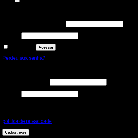
Entrar
Nome de usuário ou e-mail
*
Senha
*
Lembre-me
Acessar
Perdeu sua senha?
Cadastre-se
Endereço de e-mail
*
Senha
*
Seus dados pessoais serão usados para aprimorar a sua
experiência em todo este site, para gerenciar o acesso a sua
conta e para outros propósitos, como descritos em nossa
política de privacidade
.
Cadastre-se