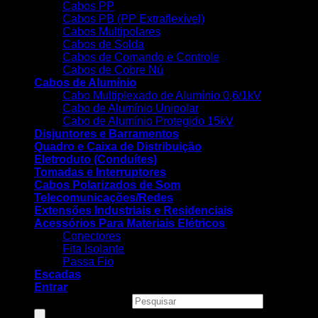
Cabos PP
Cabos PB (PP Extraflexível)
Cabos Multipolares
Cabos de Solda
Cabos de Comando e Controle
Cabos de Cobre Nú
Cabos de Alumínio
Cabo Multiplexado de Alumínio 0,6/1kV
Cabo de Alumínio Unipolar
Cabo de Alumínio Protegido 15kV
Disjuntores e Barramentos
Quadro e Caixa de Distribuição
Eletroduto (Conduítes)
Tomadas e Interruptores
Cabos Polarizados de Som
Telecomunicações/Redes
Extensões Industriais e Residenciais
Acessórios Para Materiais Elétricos
Conectores
Fita Isolante
Passa Fio
Escadas
Entrar
Pesquisar produtos