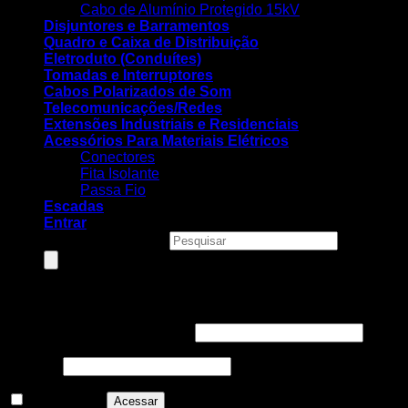
Cabo de Alumínio Protegido 15kV
Disjuntores e Barramentos
Quadro e Caixa de Distribuição
Eletroduto (Conduítes)
Tomadas e Interruptores
Cabos Polarizados de Som
Telecomunicações/Redes
Extensões Industriais e Residenciais
Acessórios Para Materiais Elétricos
Conectores
Fita Isolante
Passa Fio
Escadas
Entrar
Pesquisar produtos
Entrar
Nome de usuário ou e-mail
*
Senha
*
Lembre-me
Acessar