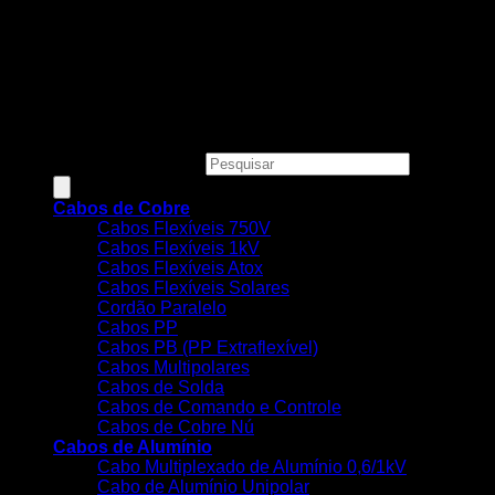
Todos os preços, condições e promoções deste site são
válidos apenas para compras online e não se aplicam às
Lojas Físicas.
Copyright 2026 ©
MEGACOBRE DISTRIBUIDORA E
COMERCIO DE MATERIAIS ELETRICOS LTDA - CNPJ:
34.623.312/0001-73
Pesquisar produtos
Cabos de Cobre
Cabos Flexíveis 750V
Cabos Flexíveis 1kV
Cabos Flexíveis Atox
Cabos Flexíveis Solares
Cordão Paralelo
Cabos PP
Cabos PB (PP Extraflexível)
Cabos Multipolares
Cabos de Solda
Cabos de Comando e Controle
Cabos de Cobre Nú
Cabos de Alumínio
Cabo Multiplexado de Alumínio 0,6/1kV
Cabo de Alumínio Unipolar