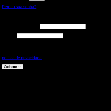
Perdeu sua senha?
Cadastre-se
Endereço de e-mail
*
Senha
*
Seus dados pessoais serão usados para aprimorar a sua
experiência em todo este site, para gerenciar o acesso a sua
conta e para outros propósitos, como descritos em nossa
política de privacidade
.
Cadastre-se