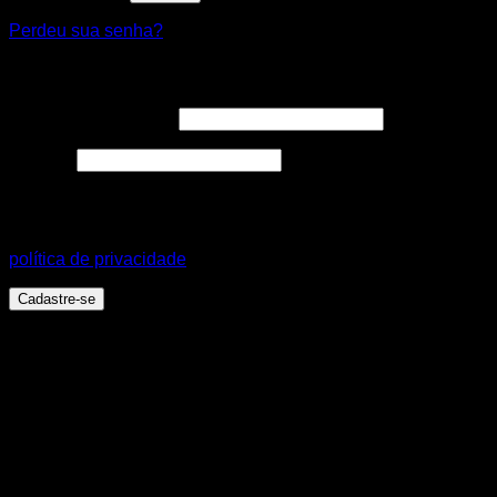
Perdeu sua senha?
Cadastre-se
Endereço de e-mail
*
Senha
*
Seus dados pessoais serão usados para aprimorar a sua
experiência em todo este site, para gerenciar o acesso a sua
conta e para outros propósitos, como descritos em nossa
política de privacidade
.
Cadastre-se