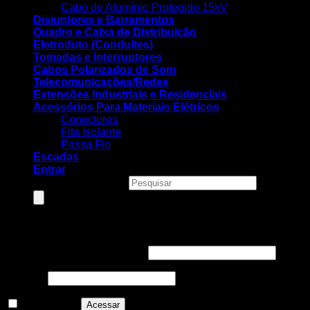
Cabo de Alumínio Protegido 15kV
Disjuntores e Barramentos
Quadro e Caixa de Distribuição
Eletroduto (Conduítes)
Tomadas e Interruptores
Cabos Polarizados de Som
Telecomunicações/Redes
Extensões Industriais e Residenciais
Acessórios Para Materiais Elétricos
Conectores
Fita Isolante
Passa Fio
Escadas
Entrar
Pesquisar produtos
Entrar
Nome de usuário ou e-mail
*
Senha
*
Lembre-me
Acessar