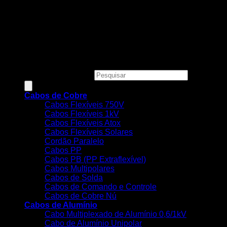
Todos os preços, condições e promoções deste site são
válidos apenas para compras online e não se aplicam às
Lojas Físicas.
Copyright 2026 ©
MEGACOBRE DISTRIBUIDORA E
COMERCIO DE MATERIAIS ELETRICOS LTDA - CNPJ:
34.623.312/0001-73
Pesquisar produtos
Cabos de Cobre
Cabos Flexíveis 750V
Cabos Flexíveis 1kV
Cabos Flexíveis Atox
Cabos Flexíveis Solares
Cordão Paralelo
Cabos PP
Cabos PB (PP Extraflexível)
Cabos Multipolares
Cabos de Solda
Cabos de Comando e Controle
Cabos de Cobre Nú
Cabos de Alumínio
Cabo Multiplexado de Alumínio 0,6/1kV
Cabo de Alumínio Unipolar