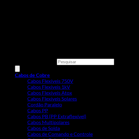
Todos os preços, condições e promoções deste site são válidos
apenas para compras online e não se aplicam às Lojas Físicas.
Copyright 2026 ©
MEGACOBRE DISTRIBUIDORA E
COMERCIO DE MATERIAIS ELETRICOS LTDA - CNPJ:
34.623.312/0001-73
Pesquisar produtos
Cabos de Cobre
Cabos Flexíveis 750V
Cabos Flexíveis 1kV
Cabos Flexíveis Atox
Cabos Flexíveis Solares
Cordão Paralelo
Cabos PP
Cabos PB (PP Extraflexível)
Cabos Multipolares
Cabos de Solda
Cabos de Comando e Controle