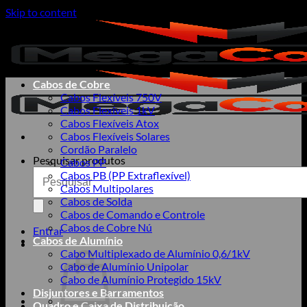
Skip to content
Cabos de Cobre
Cabos Flexíveis 750V
Cabos Flexíveis 1kV
Cabos Flexíveis Atox
Cabos Flexíveis Solares
Cordão Paralelo
Pesquisar produtos
Cabos PP
Cabos PB (PP Extraflexível)
Cabos Multipolares
Cabos de Solda
Cabos de Comando e Controle
Cabos de Cobre Nú
Entrar
Cabos de Alumínio
Cabo Multiplexado de Alumínio 0,6/1kV
Cabo de Alumínio Unipolar
Cabo de Alumínio Protegido 15kV
Disjuntores e Barramentos
Quadro e Caixa de Distribuição