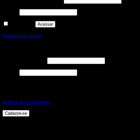
Senha
*
Lembre-me
Acessar
Perdeu sua senha?
Cadastre-se
Endereço de e-mail
*
Senha
*
Seus dados pessoais serão usados para aprimorar a sua
experiência em todo este site, para gerenciar o acesso a sua
conta e para outros propósitos, como descritos em nossa
política de privacidade
.
Cadastre-se