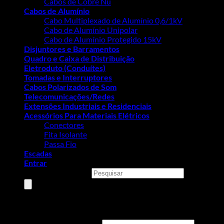
Cabos de Cobre Nú
Cabos de Alumínio
Cabo Multiplexado de Alumínio 0,6/1kV
Cabo de Alumínio Unipolar
Cabo de Alumínio Protegido 15kV
Disjuntores e Barramentos
Quadro e Caixa de Distribuição
Eletroduto (Conduítes)
Tomadas e Interruptores
Cabos Polarizados de Som
Telecomunicações/Redes
Extensões Industriais e Residenciais
Acessórios Para Materiais Elétricos
Conectores
Fita Isolante
Passa Fio
Escadas
Entrar
Pesquisar produtos
Entrar
Nome de usuário ou e-mail
*